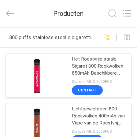
Technology
Co.,
Ltd..
Producten
All
Rights
Reserved.
Developed
HUIS
by
ECER
800 puffs stainless steel e cigarette online fabricage
PRODUCTEN
Het Roestvrije staale
Sigaret 800 Rookwolken
VIDEO'S
850mAh Beschikbare
Vape van
Discuss MOQ:2000PCS
watermeloenpc
ONGEVEER
CONTACT
ONS
Lichtgewichtpen 800
Rookwolken 400mAh van
FABRIEKSREIS
Vape van de Roestvrij
staale Sigaret
Discuss MOQ:2000PCS