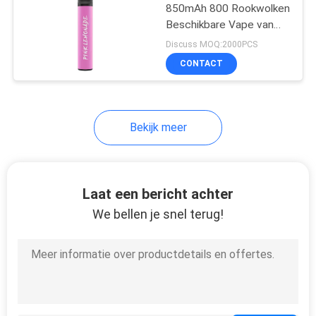
850mAh 800 Rookwolken
Beschikbare Vape van
Verstuivervape
Discuss MOQ:2000PCS
CONTACT
Bekijk meer
Laat een bericht achter
We bellen je snel terug!