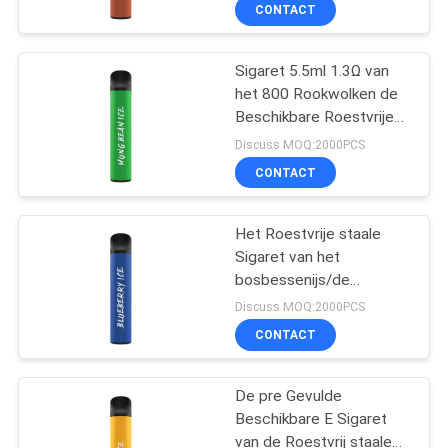
KWALITEITSCONTROLE
CONTACT
VERZOEK
Sigaret 5.5ml 1.3Ω van
het 800 Rookwolken de
OM
Beschikbare Roestvrije
EEN
staal E
Discuss MOQ:2000PCS
CITAAT
CONTACT
SITEMAP
Het Roestvrije staale
Sigaret van het
bosbessenijs/de
PRIVACY
Beschikbare Peul 5.5ml
Discuss MOQ:2000PCS
van 850mAh
POLICY
CONTACT
De pre Gevulde
Beschikbare E Sigaret
van de Roestvrij staale