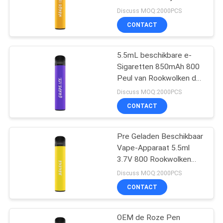
Sigaret 850mAh
Discuss MOQ:2000PCS
CONTACT
5.5mL beschikbare e-
Sigaretten 850mAh 800
Peul van Rookwolken de
Beschikbare Vape
Discuss MOQ:2000PCS
CONTACT
Pre Geladen Beschikbaar
Vape-Apparaat 5.5ml
3.7V 800 Rookwolken
Elektronische Sigaretten
Discuss MOQ:2000PCS
CONTACT
OEM de Roze Pen