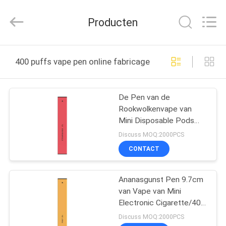
Technology
Co.,
Ltd..
Producten
All
Rights
Reserved.
Developed
by
HUIS
ECER
400 puffs vape pen online fabricage
PRODUCTEN
De Pen van de
Rookwolkenvape van
VIDEO'S
Mini Disposable Pods
1.2ml 400 van de
Discuss MOQ:2000PCS
aardbeigunst
ONGEVEER
CONTACT
ONS
Ananasgunst Pen 9.7cm
van Vape van Mini
FABRIEKSREIS
Electronic Cigarette/400
Rookwolken Lengte
Discuss MOQ:2000PCS