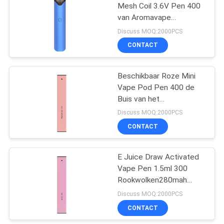
Mesh Coil 3.6V Pen 400
van Aromavape
Rookwolken
Discuss MOQ:2000PCS
CONTACT
Beschikbaar Roze Mini
Vape Pod Pen 400 de
Buis van het
Rookwolken1.2ml
Discuss MOQ:2000PCS
Aluminium
CONTACT
E Juice Draw Activated
Vape Pen 1.5ml 300
Rookwolken280mah
Batterij
Discuss MOQ:2000PCS
CONTACT