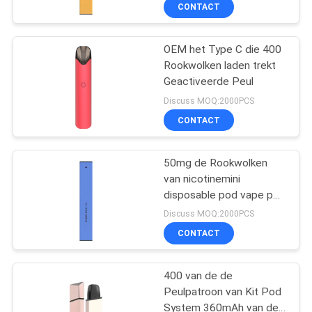
KWALITEITSCONTROLE
CONTACT
VERZOEK
OEM het Type C die 400
Rookwolken laden trekt
OM
Geactiveerde Peul
EEN
Discuss MOQ:2000PCS
CITAAT
CONTACT
SITEMAP
50mg de Rookwolken
van nicotinemini
disposable pod vape pen
PRIVACY
1.2ml 300
Discuss MOQ:2000PCS
POLICY
CONTACT
400 van de de
Peulpatroon van Kit Pod
System 360mAh van de