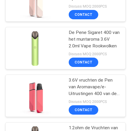
Rookwolkenaanzet de
Discuss MOQ:2000PCS
Pen1.2ohm Rol van Vape
CONTACT
De Pene Sigaret 400 van
het muntaroma 3.6V
2.0ml Vape Rookwolken
Discuss MOQ:2000PCS
CONTACT
3.6V vruchten de Pen
van Aromavape/e-
Uitrustingen 400 van de
Sigaretaanzet
Discuss MOQ:2000PCS
Rookwolken1.2ohm Rol
CONTACT
1.2ohm de Vruchten van