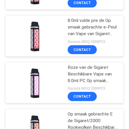
8.0mL
KWALITEITSCONTROLE
CONTACT
VERZOEK
8.0ml vulde pre de Op
smaak gebrachte e-Peul
OM
van Vape van Sigaret
EEN
Navulbare 2000
Discuss MOQ:2000PCS
Rookwolken Beschikbare
CITAAT
CONTACT
SITEMAP
Roze van de Sigaret
Beschikbare Vape van
8.0ml PC Op smaak
PRIVACY
gebrachte E de Pen
Discuss MOQ:2000PCS
2000 Rookwolken
POLICY
CONTACT
Op smaak gebrachte E
de Sigaret/2000
Rookwolken Beschikbare