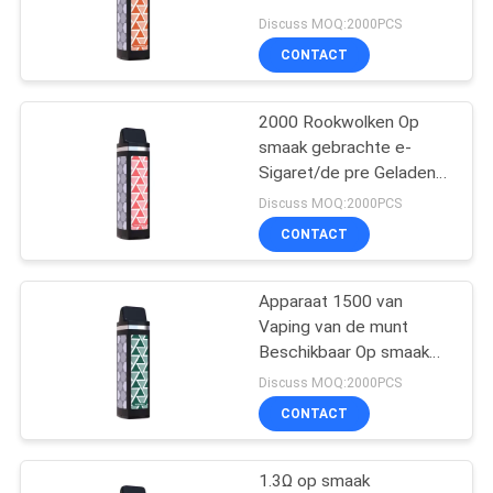
Vape Pen Aluminum
Discuss MOQ:2000PCS
Tube van 8.0ml 1.3Ω
CONTACT
2000 Rookwolken Op
smaak gebrachte e-
Sigaret/de pre Geladen
Peul van 1400mAh Vape
Discuss MOQ:2000PCS
CONTACT
Apparaat 1500 van
Vaping van de munt
Beschikbaar Op smaak
gebracht E Sigaret
Discuss MOQ:2000PCS
Rookwolken1200mah
CONTACT
Batterij
1.3Ω op smaak