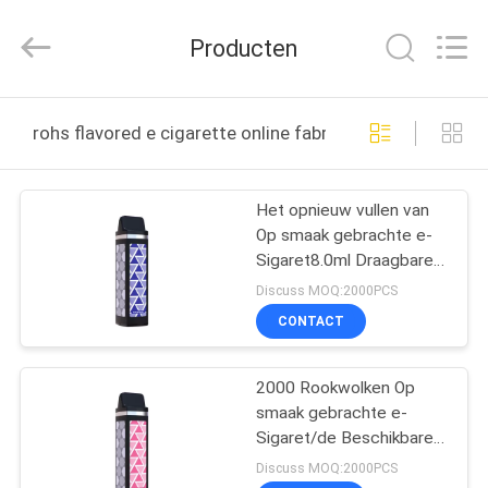
Technology
Co.,
Ltd..
Producten
All
Rights
Reserved.
Developed
HUIS
by
ECER
rohs flavored e cigarette online fabricage
PRODUCTEN
Het opnieuw vullen van
Op smaak gebrachte e-
VIDEO'S
Sigaret8.0ml Draagbare
Beschikbare Vape Pen
Discuss MOQ:2000PCS
ONGEVEER
CONTACT
ONS
2000 Rookwolken Op
smaak gebrachte e-
FABRIEKSREIS
Sigaret/de Beschikbare
Peul Vape 1400mAh van
Discuss MOQ:2000PCS