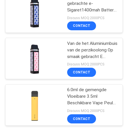
gebrachte e-
Sigaret1400mah Batterij
1500 Rookwolken
Discuss MOQ:2000PCS
Beschikbare Vape
CONTACT
Van de het Aluminiumbuis
van de perzikoolong Op
smaak gebracht E
Sigaret Beschikbaar
Discuss MOQ:2000PCS
Draagbaar de
CONTACT
Peulsysteem
6.0ml de gemengde
Vloeibare 3.5ml
Beschikbare Vape Peul
van de Aroma
Discuss MOQ:2000PCS
Elektronische Sigaret E
CONTACT