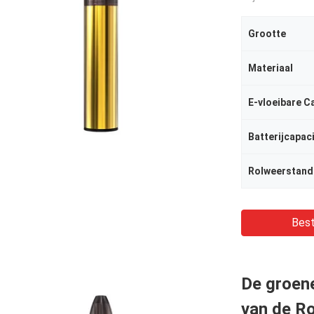
Grootte
Materiaal
E-vloeibare C
Batterijcapaci
Rolweerstand
Best
De groene
van de R