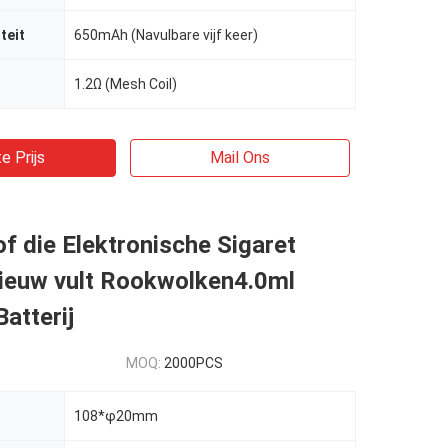
teit
650mAh (Navulbare vijf keer)
1.2Ω (Mesh Coil)
e Prijs
Mail Ons
of die Elektronische Sigaret
ieuw vult Rookwolken4.0ml
atterij
MOQ:
2000PCS
108*φ20mm