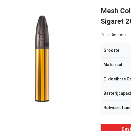
Mesh Coil
Sigaret 
Prijs:
Discuss
Grootte
Materiaal
E-vloeibare C
Batterijcapaci
Rolweerstand
Best