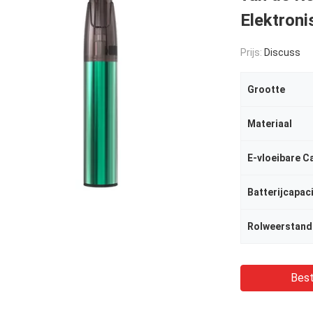
Elektroni
Prijs:
Discuss
Grootte
Materiaal
E-vloeibare C
Batterijcapaci
Rolweerstand
Best