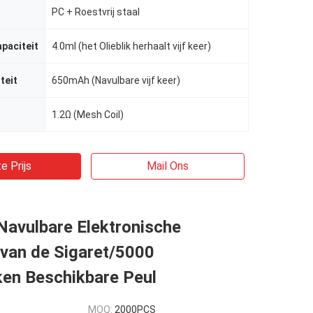
PC + Roestvrij staal
apaciteit
4.0ml (het Olieblik herhaalt vijf keer)
teit
650mAh (Navulbare vijf keer)
1.2Ω (Mesh Coil)
e Prijs
Mail Ons
Navulbare Elektronische
 van de Sigaret/5000
en Beschikbare Peul
MOQ:
2000PCS