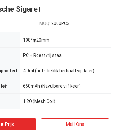
sche Sigaret
MOQ:
2000PCS
108*φ20mm
PC + Roestvrij staal
apaciteit
4.0ml (het Olieblik herhaalt vijf keer)
teit
650mAh (Navulbare vijf keer)
1.2Ω (Mesh Coil)
e Prijs
Mail Ons