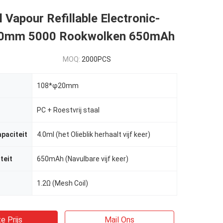
 Vapour Refillable Electronic-
20mm 5000 Rookwolken 650mAh
MOQ:
2000PCS
108*φ20mm
PC + Roestvrij staal
apaciteit
4.0ml (het Olieblik herhaalt vijf keer)
teit
650mAh (Navulbare vijf keer)
1.2Ω (Mesh Coil)
e Prijs
Mail Ons