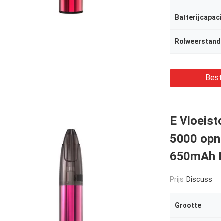
Batterijcapaci
Rolweerstand
Best
E Vloeist
5000 opn
650mAh B
Prijs:
Discuss
Grootte