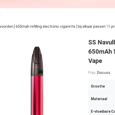
e
oorden [ 650mah refilling electronic cigarette ] bij elkaar passen
15
pr
SS Navulb
650mAh 5
Vape
Prijs:
Discuss
Grootte
Materiaal
E-vloeibare C