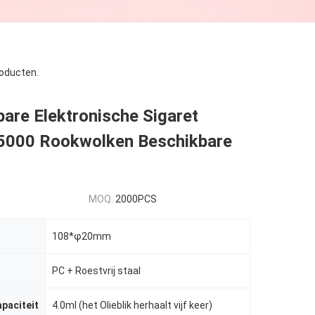
oducten.
are Elektronische Sigaret
000 Rookwolken Beschikbare
MOQ:
2000PCS
108*φ20mm
PC + Roestvrij staal
apaciteit
4.0ml (het Olieblik herhaalt vijf keer)