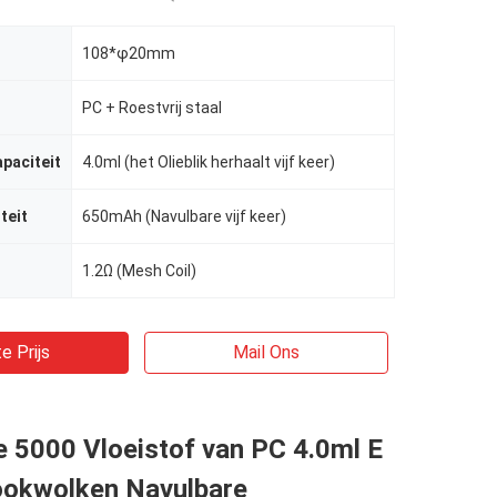
108*φ20mm
PC + Roestvrij staal
apaciteit
4.0ml (het Olieblik herhaalt vijf keer)
teit
650mAh (Navulbare vijf keer)
1.2Ω (Mesh Coil)
e Prijs
Mail Ons
 5000 Vloeistof van PC 4.0ml E
ookwolken Navulbare