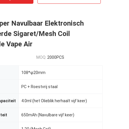
per Navulbaar Elektronisch
erde Sigaret/Mesh Coil
e Vape Air
MOQ:
2000PCS
108*φ20mm
PC + Roestvrij staal
apaciteit
4.0ml (het Olieblik herhaalt vijf keer)
teit
650mAh (Navulbare vijf keer)