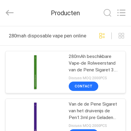
Technology
Co.,
Ltd..
Producten
All
Rights
Reserved.
Developed
HUIS
by
ECER
280mah disposable vape pen online fabricage
PRODUCTEN
280mAh beschikbare
Vape-de Rolweerstand
VIDEO'S
van de Pene Sigaret 3.7V
3.0Ω
Discuss MOQ:2000PCS
ONGEVEER
CONTACT
ONS
Van de de Pene Sigaret
van het druivenijs de
FABRIEKSREIS
Pen1.3ml pre Geladen
50MG van Vape
Discuss MOQ:2000PCS