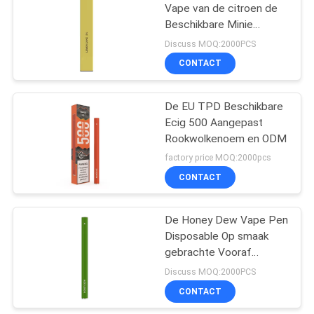
Vape van de citroen de
Beschikbare Minie
Sigaret 400Puffs
Discuss MOQ:2000PCS
280mAh
CONTACT
De EU TPD Beschikbare
Ecig 500 Aangepast
Rookwolkenoem en ODM
factory price MOQ:2000pcs
CONTACT
De Honey Dew Vape Pen
Disposable Op smaak
gebrachte Vooraf
gevulde 280mAh 500
Discuss MOQ:2000PCS
Rookwolken van E Cig
CONTACT