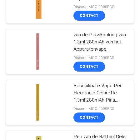
Cigarette 280mAh 5%
Discuss MOQ:2000PCS
CONTACT
van de Perzikoolong van
1.3ml 280mAh van het
Apparatenvape
Beschikbare Pen 500
Discuss MOQ:2000PCS
Rookwolken
CONTACT
Beschikbare Vape Pen
Electronic Cigarette
1.3ml 280mAh Pina
Colada Electronic
Discuss MOQ:2000PCS
Cigarette
CONTACT
Pen van de Batterij Gele