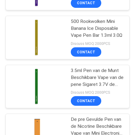
Beschikbare
KWALITEITSCONTROLE
CONTACT
VERZOEK
500 Rookwolken Mini
Banana Ice Disposable
OM
Vape Pen Bar 1.3ml 3.0Ω
EEN
Discuss MOQ:2000PCS
CITAAT
CONTACT
SITEMAP
3.5ml Pen van de Munt
Beschikbare Vape van de
pene Sigaret 3.7V de
PRIVACY
Verse
Discuss MOQ:2000PCS
POLICY
CONTACT
De pre Gevulde Pen van
de Nicotine Beschikbare
Vape van Mini Electronic