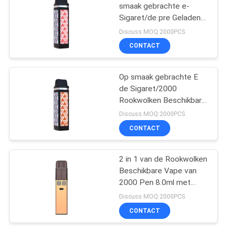
smaak gebrachte e-
Sigaret/de pre Geladen
Peul van 1400mAh Vape
Discuss MOQ:2000PCS
CONTACT
Op smaak gebrachte E
de Sigaret/2000
Rookwolken Beschikbare
Vape Pen Aluminum
Discuss MOQ:2000PCS
Tube van 8.0ml 1.3Ω
CONTACT
2 in 1 van de Rookwolken
Beschikbare Vape van
2000 Pen 8.0ml met
800mAh-Batterij
Discuss MOQ:2000PCS
CONTACT