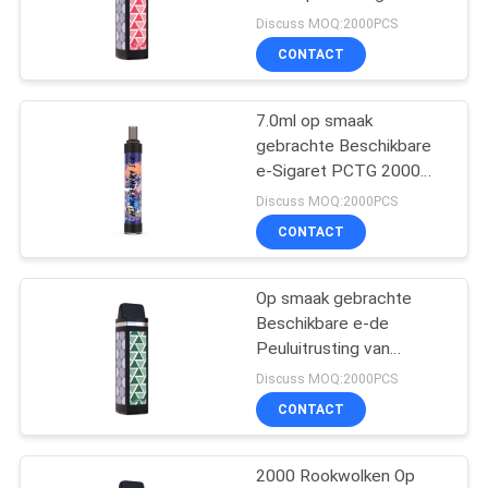
Navulbare 2000
Discuss MOQ:2000PCS
Rookwolken Beschikbare
CONTACT
7.0ml op smaak
gebrachte Beschikbare
e-Sigaret PCTG 2000
Rookwolken Gemengd
Discuss MOQ:2000PCS
Berry Ice
CONTACT
Op smaak gebrachte
Beschikbare e-de
Peuluitrusting van
Sigaret 2000
Discuss MOQ:2000PCS
Rookwolken 1400mAh
CONTACT
2000 Rookwolken Op