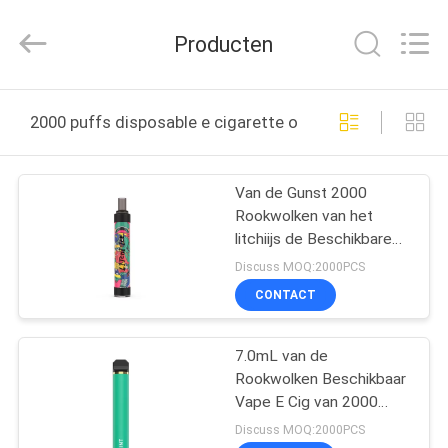
Technology
Co.,
Ltd..
Producten
All
Rights
Reserved.
Developed
HUIS
by
ECER
2000 puffs disposable e cigarette online fabricage
PRODUCTEN
Van de Gunst 2000
Rookwolken van het
VIDEO'S
litchiijs de Beschikbare
Elektronische Sigaret
Discuss MOQ:2000PCS
650mAh 1.6omh
ONGEVEER
CONTACT
ONS
7.0mL van de
Rookwolken Beschikbaar
FABRIEKSREIS
Vape E Cig van 2000
Koel de Muntaroma
Discuss MOQ:2000PCS