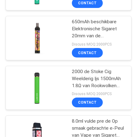
1500mAh
KWALITEITSCONTROLE
CONTACT
VERZOEK
650mAh beschikbare
Elektronische Sigaret
OM
20mm van de
EEN
Rookwolkenapple van
Discuss MOQ:2000PCS
2000 de Mangogunst
CITAAT
CONTACT
SITEMAP
2000 de Stoke Cig
Weelderig Ijs 1500mAh
1.8Ω van Rookwolken
PRIVACY
Beschikbaar Vape
Discuss MOQ:2000PCS
POLICY
CONTACT
8.0ml vulde pre de Op
smaak gebrachte e-Peul
van Vape van Sigaret