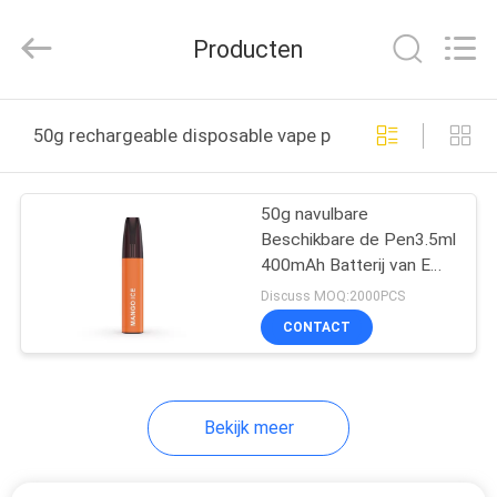
Technology
Co.,
Ltd..
Producten
All
Rights
Reserved.
Developed
by
HUIS
ECER
50g rechargeable disposable vape pen online fabricage
PRODUCTEN
50g navulbare
Beschikbare de Pen3.5ml
VIDEO'S
400mAh Batterij van E
Cig Vape
Discuss MOQ:2000PCS
ONGEVEER
CONTACT
ONS
Bekijk meer
FABRIEKSREIS