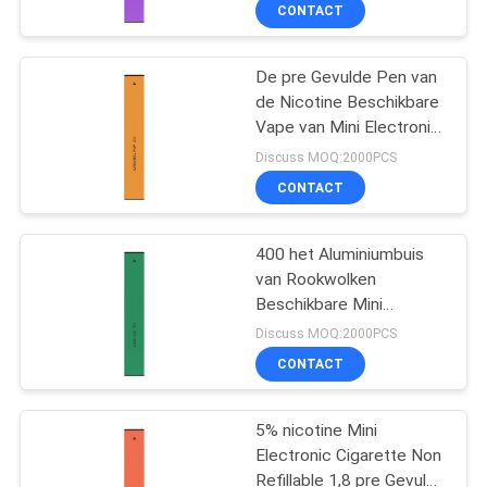
druivengunst
KWALITEITSCONTROLE
CONTACT
VERZOEK
De pre Gevulde Pen van
de Nicotine Beschikbare
OM
Vape van Mini Electronic
EEN
Cigarette 280mAh 5%
Discuss MOQ:2000PCS
CITAAT
CONTACT
SITEMAP
400 het Aluminiumbuis
van Rookwolken
Beschikbare Mini
PRIVACY
Electronic Cigarette 1.8Ω
Discuss MOQ:2000PCS
POLICY
CONTACT
5% nicotine Mini
Electronic Cigarette Non
Refillable 1,8 pre Gevuld