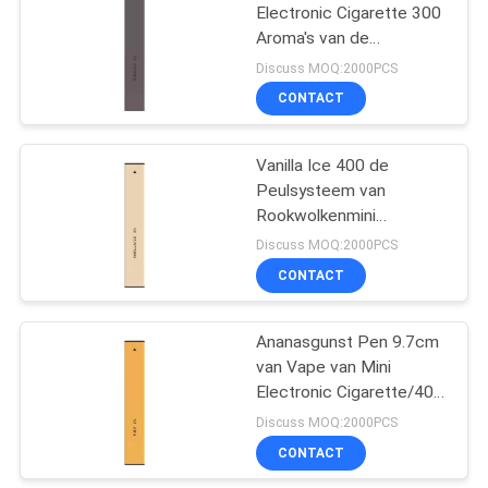
Electronic Cigarette 300
Aroma's van de
Rookwolkentabak
Discuss MOQ:2000PCS
CONTACT
Vanilla Ice 400 de
Peulsysteem van
Rookwolkenmini
electronic cigarette
Discuss MOQ:2000PCS
300mAh
CONTACT
Ananasgunst Pen 9.7cm
van Vape van Mini
Electronic Cigarette/400
Rookwolken Lengte
Discuss MOQ:2000PCS
CONTACT