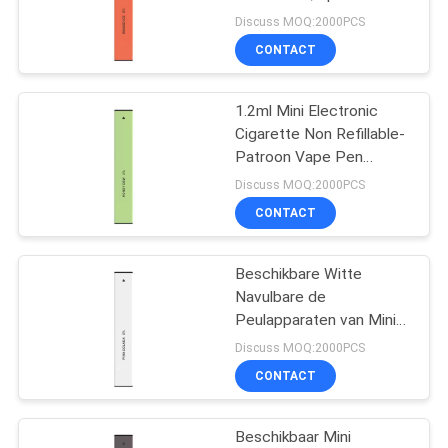
ohm
Discuss MOQ:2000PCS
CONTACT
1.2ml Mini Electronic
Cigarette Non Refillable-
Patroon Vape Pen
Disposable
Discuss MOQ:2000PCS
CONTACT
Beschikbare Witte
Navulbare de
Peulapparaten van Mini
Electronic Cigarette
Discuss MOQ:2000PCS
1.2ml niet Zonder lek
CONTACT
Beschikbaar Mini