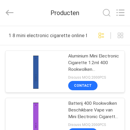
Technology
Co.,
Ltd..
Producten
All
Rights
Reserved.
Developed
HUIS
by
ECER
1 8 mini electronic cigarette online fabricage
PRODUCTEN
Aluminium Mini Electronic
Cigarette 1.2ml 400
VIDEO'S
Rookwolken
Elektronische Sigaretten
Discuss MOQ:2000PCS
ONGEVEER
CONTACT
ONS
Batterij 400 Rookwolken
Beschikbare Vape van
FABRIEKSREIS
Mini Electronic Cigarette
1.8Ω 280mAh van de
Discuss MOQ:2000PCS