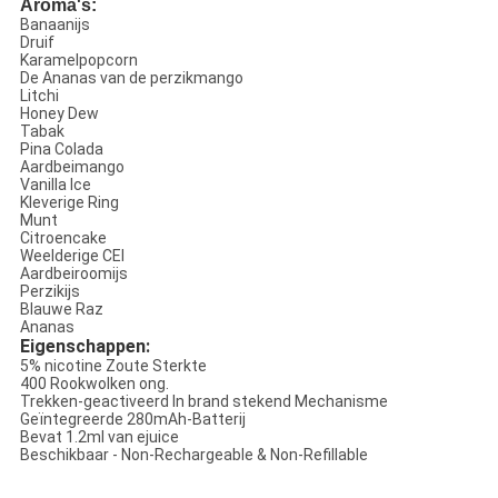
Aroma's:
Banaanijs
Druif
Karamelpopcorn
De Ananas van de perzikmango
Litchi
Honey Dew
Tabak
Pina Colada
Aardbeimango
Vanilla Ice
Kleverige Ring
Munt
Citroencake
Weelderige CEI
Aardbeiroomijs
Perzikijs
Blauwe Raz
Ananas
Eigenschappen:
5% nicotine Zoute Sterkte
400 Rookwolken ong.
Trekken-geactiveerd In brand stekend Mechanisme
Geïntegreerde 280mAh-Batterij
Bevat 1.2ml van ejuice
Beschikbaar - Non-Rechargeable & Non-Refillable