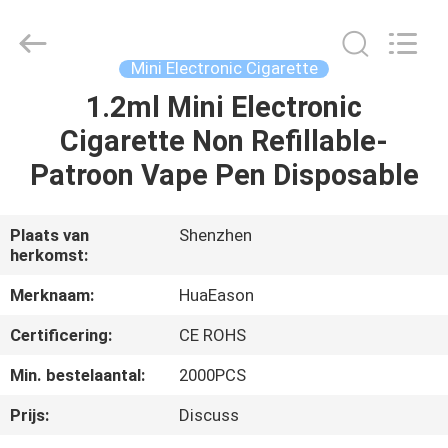
Sigaret
Supplier.
Copyright
©
2021
Mini Electronic Cigarette
-
2025
Shenzhen
1.2ml Mini Electronic
HUIS
Huayixing
Technology
Cigarette Non Refillable-
Co.,
Ltd..
All
PRODUCTEN
Patroon Vape Pen Disposable
Rights
Reserved.
Developed
by
ECER
VIDEO'S
Plaats van
Shenzhen
herkomst:
ONGEVEER
Merknaam:
HuaEason
ONS
Certificering:
CE ROHS
Min. bestelaantal:
2000PCS
FABRIEKSREIS
Prijs:
Discuss