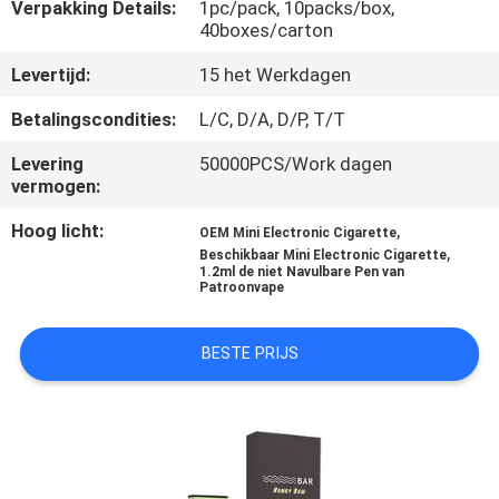
KWALITEITSCONTROLE
Verpakking Details:
1pc/pack, 10packs/box,
40boxes/carton
Levertijd:
15 het Werkdagen
VERZOEK
OM
Betalingscondities:
L/C, D/A, D/P, T/T
EEN
Levering
50000PCS/Work dagen
vermogen:
CITAAT
Hoog licht:
,
OEM Mini Electronic Cigarette
,
Beschikbaar Mini Electronic Cigarette
SITEMAP
1.2ml de niet Navulbare Pen van
Patroonvape
PRIVACY
BESTE PRIJS
POLICY