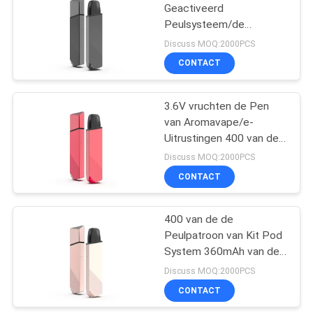
Geactiveerd
Peulsysteem/de
Elektronische Uitrusting
Discuss MOQ:2000PCS
1.2Ω van de
CONTACT
Sigaretaanzet
3.6V vruchten de Pen
van Aromavape/e-
Uitrustingen 400 van de
Sigaretaanzet
Discuss MOQ:2000PCS
Rookwolken1.2ohm Rol
CONTACT
400 van de de
Peulpatroon van Kit Pod
System 360mAh van de
Rookwolkenaanzet de
Discuss MOQ:2000PCS
Pen1.2ohm Rol van Vape
CONTACT