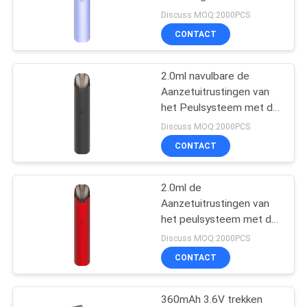
Rookwolken van de
Discuss MOQ:2000PCS
Systeemaanzet
CONTACT
2.0ml navulbare de
Aanzetuitrustingen van
het Peulsysteem met de
Navulbare Batterij van
Discuss MOQ:2000PCS
400mAh
CONTACT
2.0ml de
Aanzetuitrustingen van
het peulsysteem met de
Navulbare Batterij van
Discuss MOQ:2000PCS
400mAh
CONTACT
360mAh 3.6V trekken