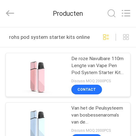
Technology
Co.,
Ltd..
Producten
All
Rights
Reserved.
Developed
HUIS
by
ECER
rohs pod system starter kits online fabricage
PRODUCTEN
De roze Navulbare 110m
Lengte van Vape Pen
VIDEO'S
Pod System Starter Kits
360mAh
Discuss MOQ:2000PCS
ONGEVEER
CONTACT
ONS
Van het de Peulsysteem
van bosbessenaroma's
FABRIEKSREIS
van de
Aanzetuitrustingen 3.6V
Discuss MOQ:2000PCS