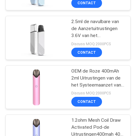
2.5ml Vape de Pene
KWALITEITSCONTROLE
CONTACT
Sigaret 400 Rookwolken
VERZOEK
2.5ml de navulbare van
de Aanzetuitrustingen
OM
3.6V van het
EEN
Peulsysteem Navulbare
Discuss MOQ:2000PCS
Batterij
CITAAT
CONTACT
SITEMAP
OEM de Roze 400mAh
2ml Uitrustingen van de
het Systeemaanzet van
PRIVACY
de Vervangingspeul
Discuss MOQ:2000PCS
POLICY
CONTACT
1.2ohm Mesh Coil Draw
Activated Pod-de
Uitrustingen400mah 400