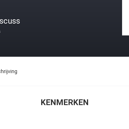
iscuss
s
rijving
KENMERKEN