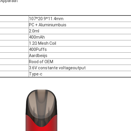
p Apparaat
107*20.9*11.4mm
PC + Aluminiumbuis
2.0ml
400mAh
1.2Ω Mesh Coil
400Puffs
Aardbeiijs
Rood of OEM
3.6V constante voltageoutput
Type-c