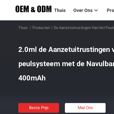
Thuis
Over Ons
Pr
Thuis
/
Producten
/
De Aanzetuitrustingen Van Het Peu
2.0ml de Aanzetuitrustingen 
peulsysteem met de Navulbare
400mAh
Beste Prijs
Mail Ons