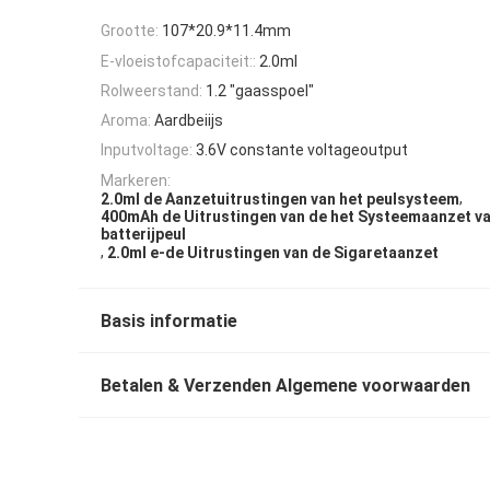
Grootte:
107*20.9*11.4mm
E-vloeistofcapaciteit::
2.0ml
Rolweerstand:
1.2 "gaasspoel"
Aroma:
Aardbeiijs
Inputvoltage:
3.6V constante voltageoutput
Markeren:
,
2.0ml de Aanzetuitrustingen van het peulsysteem
400mAh de Uitrustingen van de het Systeemaanzet v
batterijpeul
,
2.0ml e-de Uitrustingen van de Sigaretaanzet
Basis informatie
Betalen & Verzenden Algemene voorwaarden