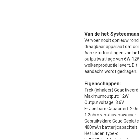
Van de het Systeemaanz
Vervoer nooit opnieuw rond
draagbaar apparaat dat com
Aanzetuitrustingen van het 
outputwattage van 6W-12Wit
wolkenproductie levert. Di
aandacht wordt gedragen.
Eigenschappen:
Trek (inhaleer) Geactiveerd
Maximumoutput: 12W
Outputvoltage: 3.6V
E-vloeibare Capaciteit: 2.0m
1.2ohm verstuiverswaaier
Gebruiksklare Goud Geplate
400mAh batterijcapaciteit
Het Laden type-c