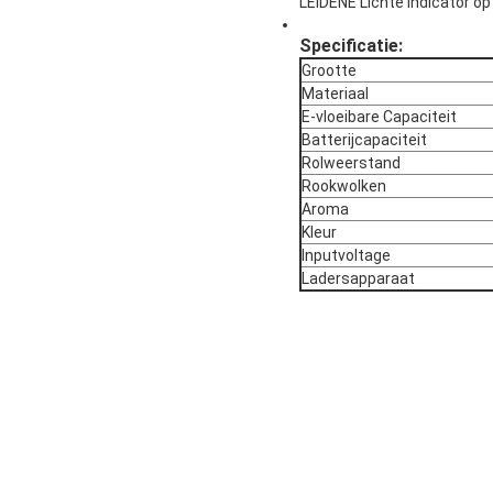
LEIDENE Lichte Indicator o
Specificatie:
Grootte
Materiaal
E-vloeibare Capaciteit
Batterijcapaciteit
Rolweerstand
Rookwolken
Aroma
Kleur
Inputvoltage
Ladersapparaat