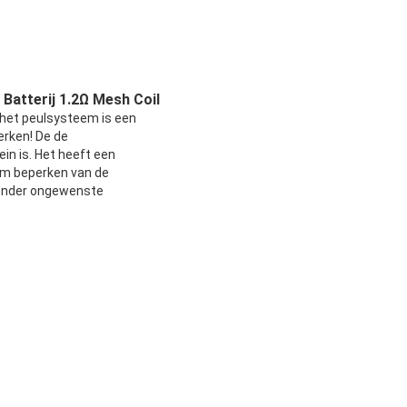
Batterij 1.2Ω Mesh Coil
 het peulsysteem is een
erken! De de
in is. Het heeft een
um beperken van de
 zonder ongewenste