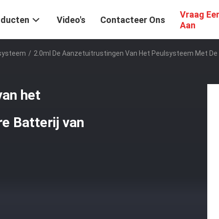
Vraag Ee
oducten
Video's
Contacteer Ons
Aan
lsysteem
/
2.0ml De Aanzetuitrustingen Van Het Peulsysteem Met De
van het
 Batterij van