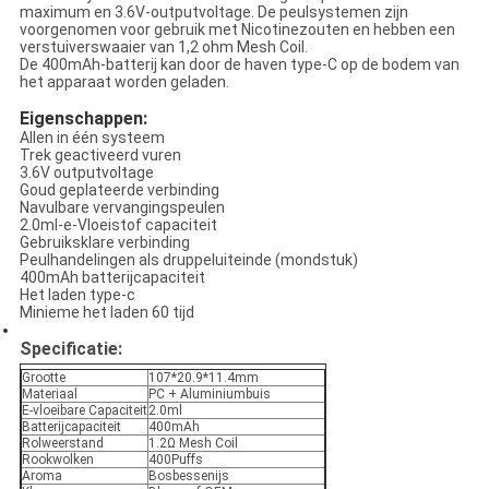
maximum en 3.6V-outputvoltage. De peulsystemen zijn
voorgenomen voor gebruik met Nicotinezouten en hebben een
verstuiverswaaier van 1,2 ohm Mesh Coil.
De 400mAh-batterij kan door de haven type-C op de bodem van
het apparaat worden geladen.
Eigenschappen:
Allen in één systeem
Trek geactiveerd vuren
3.6V outputvoltage
Goud geplateerde verbinding
Navulbare vervangingspeulen
2.0ml-e-Vloeistof capaciteit
Gebruiksklare verbinding
Peulhandelingen als druppeluiteinde (mondstuk)
400mAh batterijcapaciteit
Het laden type-c
Minieme het laden 60 tijd
Specificatie:
Grootte
107*20.9*11.4mm
Materiaal
PC + Aluminiumbuis
E-vloeibare Capaciteit
2.0ml
Batterijcapaciteit
400mAh
Rolweerstand
1.2Ω Mesh Coil
Rookwolken
400Puffs
Aroma
Bosbessenijs