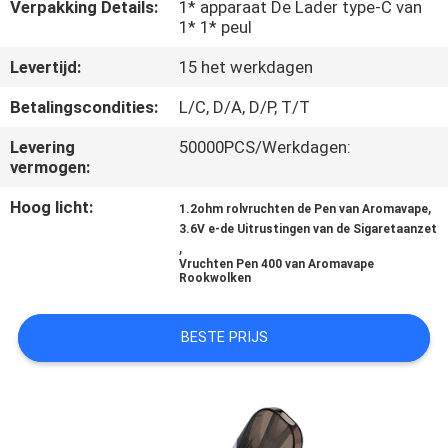
KWALITEITSCONTROLE
Verpakking Details:
1* apparaat De Lader type-C van
1* 1* peul
Levertijd:
15 het werkdagen
VERZOEK
OM
Betalingscondities:
L/C, D/A, D/P, T/T
EEN
Levering
50000PCS/Werkdagen:
vermogen:
CITAAT
Hoog licht:
,
1.2ohm rolvruchten de Pen van Aromavape
3.6V e-de Uitrustingen van de Sigaretaanzet
SITEMAP
,
Vruchten Pen 400 van Aromavape
Rookwolken
PRIVACY
POLICY
BESTE PRIJS