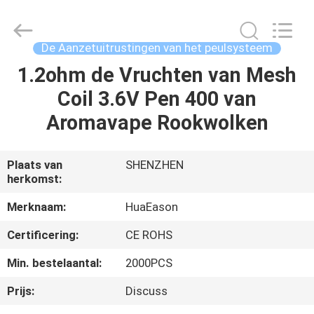
Shenzhen
Huayixing
Technology
Co.,
Ltd..
De Aanzetuitrustingen van het peulsysteem
All
Rights
Reserved.
1.2ohm de Vruchten van Mesh
HUIS
Developed
by
Coil 3.6V Pen 400 van
ECER
PRODUCTEN
Aromavape Rookwolken
VIDEO'S
Plaats van
SHENZHEN
herkomst:
ONGEVEER
Merknaam:
HuaEason
ONS
Certificering:
CE ROHS
Min. bestelaantal:
2000PCS
FABRIEKSREIS
Prijs:
Discuss