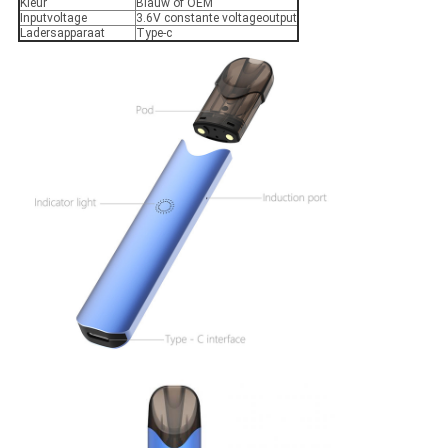
Kleur
Blauw of OEM
Inputvoltage
3.6V constante voltageoutput
Ladersapparaat
Type-c