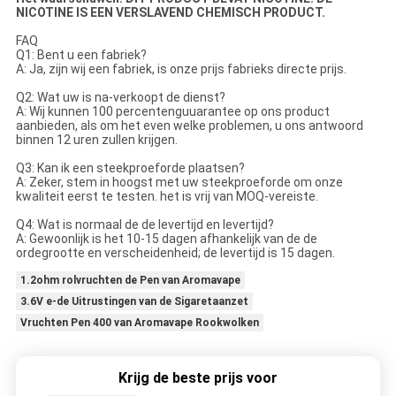
NICOTINE IS EEN VERSLAVEND CHEMISCH PRODUCT.
FAQ
Q1: Bent u een fabriek?
A: Ja, zijn wij een fabriek, is onze prijs fabrieks directe prijs.
Q2: Wat uw is na-verkoopt de dienst?
A: Wij kunnen 100 percentenguuarantee op ons product
aanbieden, als om het even welke problemen, u ons antwoord
binnen 12 uren zullen krijgen.
Q3: Kan ik een steekproeforde plaatsen?
A: Zeker, stem in hoogst met uw steekproeforde om onze
kwaliteit eerst te testen. het is vrij van MOQ-vereiste.
Q4: Wat is normaal de de levertijd en levertijd?
A: Gewoonlijk is het 10-15 dagen afhankelijk van de de
ordegrootte en verscheidenheid; de levertijd is 15 dagen.
1.2ohm rolvruchten de Pen van Aromavape
3.6V e-de Uitrustingen van de Sigaretaanzet
Vruchten Pen 400 van Aromavape Rookwolken
Krijg de beste prijs voor