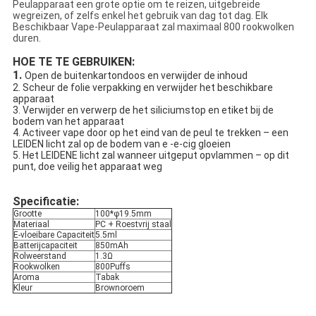
Peulapparaat een grote optie om te reizen, uitgebreide
wegreizen, of zelfs enkel het gebruik van dag tot dag. Elk
Beschikbaar Vape-Peulapparaat zal maximaal 800 rookwolken
duren.
HOE TE TE GEBRUIKEN:
1.
Open de buitenkartondoos en verwijder de inhoud
2. Scheur de folie verpakking en verwijder het beschikbare
apparaat
3. Verwijder en verwerp de het siliciumstop en etiket bij de
bodem van het apparaat
4. Activeer vape door op het eind van de peul te trekken – een
LEIDEN licht zal op de bodem van e -e-cig gloeien
5. Het LEIDENE licht zal wanneer uitgeput opvlammen – op dit
punt, doe veilig het apparaat weg
Specificatie:
Grootte
100*φ19.5mm
Materiaal
PC + Roestvrij staal
E-vloeibare Capaciteit
5.5ml
Batterijcapaciteit
850mAh
Rolweerstand
1.3Ω
Rookwolken
800Puffs
Aroma
Tabak
Kleur
Brownoroem