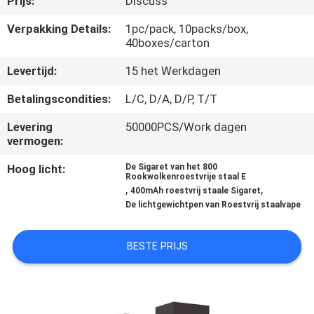
Prijs:
Discuss
KWALITEITSCONTROLE
Verpakking Details:
1pc/pack, 10packs/box,
40boxes/carton
VERZOEK
Levertijd:
15 het Werkdagen
OM
EEN
Betalingscondities:
L/C, D/A, D/P, T/T
CITAAT
Levering
50000PCS/Work dagen
vermogen:
SITEMAP
Hoog licht:
De Sigaret van het 800
Rookwolkenroestvrije staal E
,
,
400mAh roestvrij staale Sigaret
De lichtgewichtpen van Roestvrij staalvape
PRIVACY
POLICY
BESTE PRIJS