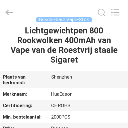
Technology
Co.,
Ltd..
All
Rights
Beschikbare Vape-Stok
Reserved.
Developed
Lichtgewichtpen 800
HUIS
by
ECER
Rookwolken 400mAh van
PRODUCTEN
Vape van de Roestvrij staale
Sigaret
VIDEO'S
Plaats van
Shenzhen
herkomst:
ONGEVEER
ONS
Merknaam:
HuaEason
Certificering:
CE ROHS
FABRIEKSREIS
Min. bestelaantal:
2000PCS