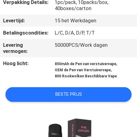
KWALITEITSCONTROLE
Verpakking Details:
1pc/pack, 10packs/box,
40boxes/carton
Levertijd:
15 het Werkdagen
VERZOEK
OM
Betalingscondities:
L/C, D/A, D/P, T/T
EEN
Levering
50000PCS/Work dagen
vermogen:
CITAAT
Hoog licht:
,
850mAh de Pen van verstuivervape
,
OEM de Pen van Verstuivervape
800 Rookwolken Beschikbare Vape
BESTE PRIJS