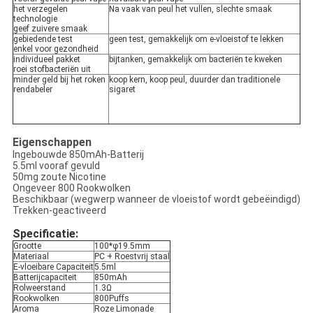
het verzegelen
Na vaak van peul het vullen, slechte smaak
technologie
geef zuivere smaak
gebiedende test
geen test, gemakkelijk om e-vloeistof te lekken
enkel voor gezondheid
individueel pakket
bijtanken, gemakkelijk om bacteriën te kweken
roei stofbacteriën uit
minder geld bij het roken
koop kern, koop peul, duurder dan traditionele
rendabeler
sigaret
Eigenschappen
Ingebouwde 850mAh-Batterij
5.5ml vooraf gevuld
50mg zoute Nicotine
Ongeveer 800 Rookwolken
Beschikbaar (wegwerp wanneer de vloeistof wordt gebeëindigd)
Trekken-geactiveerd
Specificatie:
Grootte
100*φ19.5mm
Materiaal
PC + Roestvrij staal
E-vloeibare Capaciteit
5.5ml
Batterijcapaciteit
850mAh
Rolweerstand
1.3Ω
Rookwolken
800Puffs
Aroma
Roze Limonade