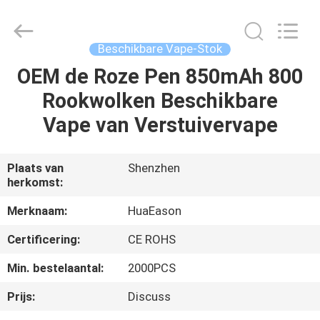
Stok
Leverancier.
Copyright
©
2021
Beschikbare Vape-Stok
-
2024
huaeason.com.
OEM de Roze Pen 850mAh 800
HUIS
All
Rights
Rookwolken Beschikbare
Reserved.
Developed
by
PRODUCTEN
Vape van Verstuivervape
ECER
VIDEO'S
Plaats van
Shenzhen
herkomst:
ONGEVEER
Merknaam:
HuaEason
ONS
Certificering:
CE ROHS
Min. bestelaantal:
2000PCS
FABRIEKSREIS
Prijs:
Discuss