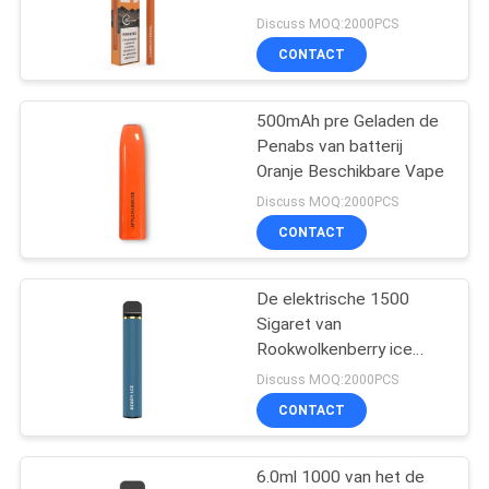
Rookwolken
Discuss MOQ:2000PCS
CONTACT
16
Beschikbare
500mAh pre Geladen de
Penabs van batterij
Elektronische
Oranje Beschikbare Vape
Sigaret
Discuss MOQ:2000PCS
CONTACT
De elektrische 1500
11
Sigaret van
Navulbare
Rookwolkenberry ice
disposable pod 6.0ml
Discuss MOQ:2000PCS
Elektronische
1200mAh E
CONTACT
Sigaret
6.0ml 1000 van het de