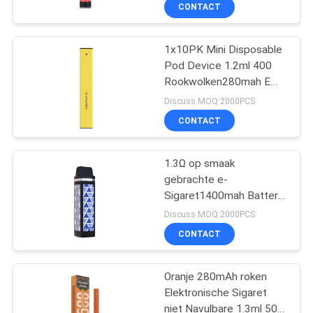
Rookwolken
KWALITEITSCONTROLE
CONTACT
VERZOEK
1x10PK Mini Disposable
36
Pod Device 1.2ml 400
OM
Rookwolken280mah E
Beschikbaar Vape-
EEN
Vloeibare Sigaret
Discuss MOQ:2000PCS
Peulapparaat
CITAAT
CONTACT
SITEMAP
1.3Ω op smaak
gebrachte e-
Sigaret1400mah Batterij
PRIVACY
10
1500 Rookwolken
Discuss MOQ:2000PCS
Beschikbare Vape
POLICY
Beschikbare Vlakke
CONTACT
Vape Pen Pod
Oranje 280mAh roken
Elektronische Sigaret
niet Navulbare 1.3ml 500