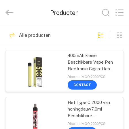
Technology
Co.,
Ltd..
Producten
All
Rights
Reserved.
Developed
HUIS
by
80
ECER
Alle producten
Beschikbare Vape-
PRODUCTEN
Stok
400mAh kleine
Beschikbare Vape Pen
VIDEO'S
Electronic Cigarettes
500Puffs
Discuss MOQ:2000PCS
ONGEVEER
CONTACT
34
ONS
Beschikbare Vape-
Het Type C 2000 van
honingdauw7.0ml
FABRIEKSREIS
Pen
Beschikbare
Elektronische Sigaret
Discuss MOQ:2000PCS