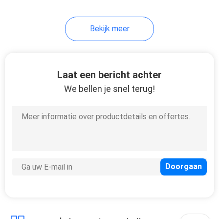
30
Bekijk meer
Cigalikeverspreider
Vape
Laat een bericht achter
We bellen je snel terug!
19
Mini Electronic
Cigarette