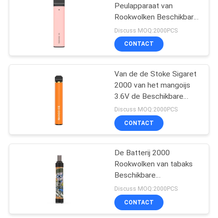
Peulapparaat van
Rookwolken Beschikbare
39
Vape pre Gevulde de
Discuss MOQ:2000PCS
Penpc
Op smaak
CONTACT
gebrachte e-Sigaret
Van de de Stoke Sigaret
2000 van het mangoijs
3.6V de Beschikbare
Vape Rookwolken
Discuss MOQ:2000PCS
1500mAh
CONTACT
16
De
De Batterij 2000
Rookwolken van tabaks
Aanzetuitrustingen
Beschikbare
van het peulsysteem
Elektronische Cig 7.0ml
Discuss MOQ:2000PCS
650mAh
CONTACT