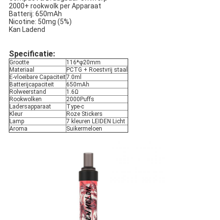
2000+ rookwolk per Apparaat
Batterij: 650mAh
Nicotine: 50mg (5%)
Kan Ladend
Specificatie:
Grootte
116*φ20mm
Materiaal
PCTG + Roestvrij staal
E-vloeibare Capaciteit
7.0ml
Batterijcapaciteit
650mAh
Rolweerstand
1.6Ω
Rookwolken
2000Puffs
Ladersapparaat
Type-c
Kleur
Roze Stickers
Lamp
7 kleuren LEIDEN Licht
Aroma
Suikermeloen