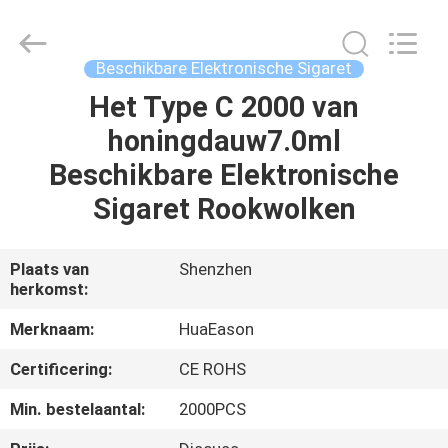
Technology
Co.,
Ltd..
All
Rights
Beschikbare Elektronische Sigaret
Reserved.
Developed
by
Het Type C 2000 van
HUIS
ECER
honingdauw7.0ml
PRODUCTEN
Beschikbare Elektronische
Sigaret Rookwolken
VIDEO'S
Plaats van
Shenzhen
herkomst:
ONGEVEER
ONS
Merknaam:
HuaEason
Certificering:
CE ROHS
FABRIEKSREIS
Min. bestelaantal:
2000PCS