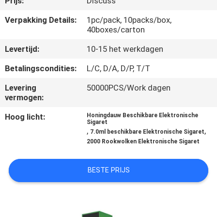
Prijs:
Discuss
KWALITEITSCONTROLE
Verpakking Details:
1pc/pack, 10packs/box,
40boxes/carton
VERZOEK
Levertijd:
10-15 het werkdagen
OM
EEN
Betalingscondities:
L/C, D/A, D/P, T/T
CITAAT
Levering
50000PCS/Work dagen
vermogen:
SITEMAP
Hoog licht:
Honingdauw Beschikbare Elektronische
Sigaret
,
,
7.0ml beschikbare Elektronische Sigaret
2000 Rookwolken Elektronische Sigaret
PRIVACY
POLICY
BESTE PRIJS