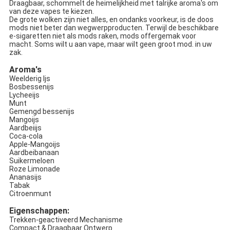
Draagbaar, schommelt de heimelijkheid met talrijke aroma's om
van deze vapes te kiezen.
De grote wolken zijn niet alles, en ondanks voorkeur, is de doos
mods niet beter dan wegwerpproducten. Terwijl de beschikbare
e-sigaretten niet als mods raken, mods offergemak voor
macht. Soms wilt u aan vape, maar wilt geen groot mod. in uw
zak.
Aroma's
Weelderig Ijs
Bosbessenijs
Lycheeijs
Munt
Gemengd bessenijs
Mangoijs
Aardbeiijs
Coca-cola
Apple-Mangoijs
Aardbeibanaan
Suikermeloen
Roze Limonade
Ananasijs
Tabak
Citroenmunt
Eigenschappen:
Trekken-geactiveerd Mechanisme
Compact & Draagbaar Ontwerp