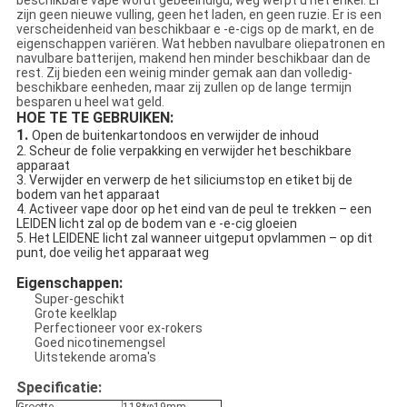
beschikbare vape wordt gebeëindigd, weg werpt u het enkel. Er
zijn geen nieuwe vulling, geen het laden, en geen ruzie. Er is een
verscheidenheid van beschikbaar e -e-cigs op de markt, en de
eigenschappen variëren. Wat hebben navulbare oliepatronen en
navulbare batterijen, makend hen minder beschikbaar dan de
rest. Zij bieden een weinig minder gemak aan dan volledig-
beschikbare eenheden, maar zij zullen op de lange termijn
besparen u heel wat geld.
HOE TE TE GEBRUIKEN:
1.
Open de buitenkartondoos en verwijder de inhoud
2. Scheur de folie verpakking en verwijder het beschikbare
apparaat
3. Verwijder en verwerp de het siliciumstop en etiket bij de
bodem van het apparaat
4. Activeer vape door op het eind van de peul te trekken – een
LEIDEN licht zal op de bodem van e -e-cig gloeien
5. Het LEIDENE licht zal wanneer uitgeput opvlammen – op dit
punt, doe veilig het apparaat weg
Eigenschappen:
Super-geschikt
Grote keelklap
Perfectioneer voor ex-rokers
Goed nicotinemengsel
Uitstekende aroma's
Specificatie: