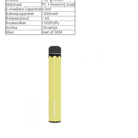
Grootte
118*φ19mm
Materiaal
PC + Roestvrij staal
E-vloeibare Capaciteit
6.0ml
Batterijcapaciteit
1200mAh
Rolweerstand
1.6Ω
Rookwolken
1500Puffs
Aroma
Citroenijs
Kleur
Geel of OEM