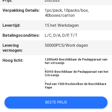
Prijs:
Discuss
KWALITEITSCONTROLE
Verpakking Details:
1pc/pack, 10packs/box,
40boxes/carton
VERZOEK
Levertijd:
15 het Werkdagen
OM
EEN
Betalingscondities:
L/C, D/A, D/P, T/T
CITAAT
Levering
50000PCS/Work dagen
vermogen:
SITEMAP
Hoog licht:
1200mAh Beschikbaar de Peulapparaat van
het citroenijs
,
ROHS-Beschikbaar de Peulapparaat van het
PRIVACY
Citroenijs
,
POLICY
Peul van 1500 Rookwolken de Beschikbare
Vape
BESTE PRIJS