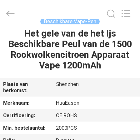
Rookwolken
de
Beschikbare
Vape
Supplier.
Beschikbare Vape-Pen
Copyright
©
2021
Het gele van de het Ijs
HUIS
-
2025
Beschikbare Peul van de 1500
Shenzhen
Huayixing
Technology
PRODUCTEN
Rookwolkencitroen Apparaat
Co.,
Ltd..
All
Vape 1200mAh
Rights
Reserved.
VIDEO'S
Developed
by
ECER
Plaats van
Shenzhen
herkomst:
ONGEVEER
ONS
Merknaam:
HuaEason
Certificering:
CE ROHS
FABRIEKSREIS
Min. bestelaantal:
2000PCS