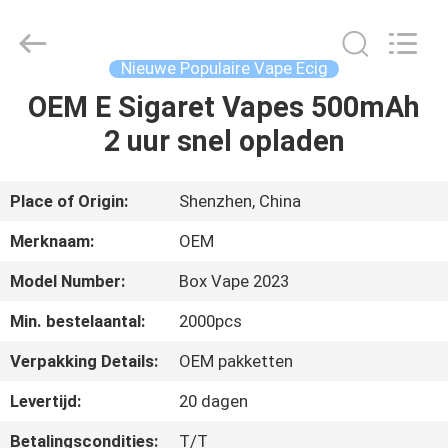
Sigaret
Supplier.
Copyright
©
2021
Nieuwe Populaire Vape Ecig
-
2025
Shenzhen
OEM E Sigaret Vapes 500mAh
HUIS
Huayixing
Technology
2 uur snel opladen
Co.,
Ltd..
All
PRODUCTEN
Rights
Reserved.
Developed
Place of Origin:
Shenzhen, China
by
ECER
VIDEO'S
Merknaam:
OEM
Model Number:
Box Vape 2023
ONGEVEER
Min. bestelaantal:
2000pcs
ONS
Verpakking Details:
OEM pakketten
FABRIEKSREIS
Levertijd:
20 dagen
Betalingscondities:
T/T