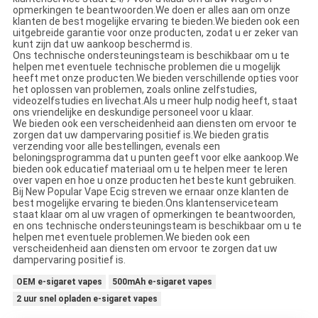
opmerkingen te beantwoorden.We doen er alles aan om onze
klanten de best mogelijke ervaring te bieden.We bieden ook een
uitgebreide garantie voor onze producten, zodat u er zeker van
kunt zijn dat uw aankoop beschermd is.
Ons technische ondersteuningsteam is beschikbaar om u te
helpen met eventuele technische problemen die u mogelijk
heeft met onze producten.We bieden verschillende opties voor
het oplossen van problemen, zoals online zelfstudies,
videozelfstudies en livechat.Als u meer hulp nodig heeft, staat
ons vriendelijke en deskundige personeel voor u klaar.
We bieden ook een verscheidenheid aan diensten om ervoor te
zorgen dat uw dampervaring positief is.We bieden gratis
verzending voor alle bestellingen, evenals een
beloningsprogramma dat u punten geeft voor elke aankoop.We
bieden ook educatief materiaal om u te helpen meer te leren
over vapen en hoe u onze producten het beste kunt gebruiken.
Bij New Popular Vape Ecig streven we ernaar onze klanten de
best mogelijke ervaring te bieden.Ons klantenserviceteam
staat klaar om al uw vragen of opmerkingen te beantwoorden,
en ons technische ondersteuningsteam is beschikbaar om u te
helpen met eventuele problemen.We bieden ook een
verscheidenheid aan diensten om ervoor te zorgen dat uw
dampervaring positief is.
OEM e-sigaret vapes
500mAh e-sigaret vapes
2 uur snel opladen e-sigaret vapes