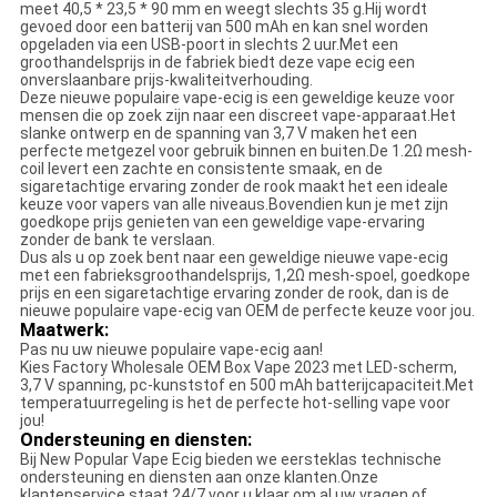
meet 40,5 * 23,5 * 90 mm en weegt slechts 35 g.Hij wordt
gevoed door een batterij van 500 mAh en kan snel worden
opgeladen via een USB-poort in slechts 2 uur.Met een
groothandelsprijs in de fabriek biedt deze vape ecig een
onverslaanbare prijs-kwaliteitverhouding.
Deze nieuwe populaire vape-ecig is een geweldige keuze voor
mensen die op zoek zijn naar een discreet vape-apparaat.Het
slanke ontwerp en de spanning van 3,7 V maken het een
perfecte metgezel voor gebruik binnen en buiten.De 1.2Ω mesh-
coil levert een zachte en consistente smaak, en de
sigaretachtige ervaring zonder de rook maakt het een ideale
keuze voor vapers van alle niveaus.Bovendien kun je met zijn
goedkope prijs genieten van een geweldige vape-ervaring
zonder de bank te verslaan.
Dus als u op zoek bent naar een geweldige nieuwe vape-ecig
met een fabrieksgroothandelsprijs, 1,2Ω mesh-spoel, goedkope
prijs en een sigaretachtige ervaring zonder de rook, dan is de
nieuwe populaire vape-ecig van OEM de perfecte keuze voor jou.
Maatwerk:
Pas nu uw nieuwe populaire vape-ecig aan!
Kies Factory Wholesale OEM Box Vape 2023 met LED-scherm,
3,7 V spanning, pc-kunststof en 500 mAh batterijcapaciteit.Met
temperatuurregeling is het de perfecte hot-selling vape voor
jou!
Ondersteuning en diensten:
Bij New Popular Vape Ecig bieden we eersteklas technische
ondersteuning en diensten aan onze klanten.Onze
klantenservice staat 24/7 voor u klaar om al uw vragen of