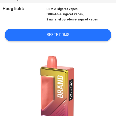
KWALITEITSCONTROLE
Hoog licht:
,
OEM e-sigaret vapes
,
500mAh e-sigaret vapes
VERZOEK
2 uur snel opladen e-sigaret vapes
OM
BESTE PRIJS
EEN
CITAAT
SITEMAP
PRIVACY
POLICY