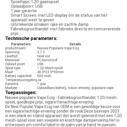
Spoeltype: 1,2Ω gaasspoel
Oplaadpoort: USB
1 jaar garantie
Smart Screen: met LED-display om de status van het
apparaat weer te geven
Uitstekende smaken: rijke en zachte damp
Fabrieksgroothandel: met fabrieks directe en concurrerende
prijs
Technische parameters:
Parameters
Details
productnaam
Nieuwe Populaire Vape Ecig
Spanning
3,7 V
Laadtijd
twee uur
Materiaal
PC-kunststof
Oplaad poort
USB
Spoel type
1.2Ω Mesh-spoel
Maat
40.5*23.5*90mm
Batterij capaciteit
500 mAh
Temperatuurregeling
Ja
Garantie
1 jaar
Markeer
Oplaadbare batterij, nieuw ontwerp, populaire vape
Toepassingen:
Nieuwe populaire Vape Ecig - Fabrieksgroothandel, 1.2Ω mesh-
spoel, goedkope prijs, sigarettenachtige ervaring
De New Popular Vape Ecig van OEM is een geweldige keuze voor
een sigaretachtige ervaring zonder de rook.Deze boxvape 2023
is een slank en stijlvol apparaat dat wordt geleverd met een 1,2Ω
mesh-spoel voor een soepele en krachtige dampervaring.Het is
ontworpen om comfortabel in de palm van je hand te passen,