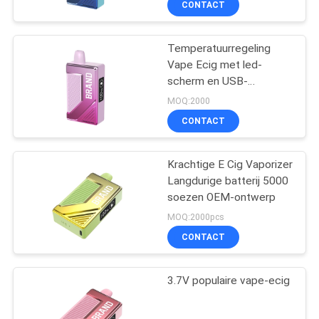
CONTACT
Temperatuurregeling
Vape Ecig met led-
scherm en USB-
oplaadpoort
MOQ:2000
CONTACT
Krachtige E Cig Vaporizer
Langdurige batterij 5000
soezen OEM-ontwerp
MOQ:2000pcs
CONTACT
3.7V populaire vape-ecig