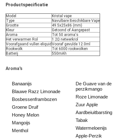
Productspecificatie
Model
Kristal vape
Type
Navulbare Beschikbare Vape
Grootte
49.5x25x86 (mm)
Kleur
Getoond of Aangepast
Aroma
Tot 50 aroma's
Het verwarmen Rol
1.2Ω netwerkrol
Voorafgaand vullen eliquid
Vooraf gevulde 12.0ml
Rookwolk
Tot 6000 rookwolken
Batterij
550mAh
Aroma's
Banaanijs
De Guave van de
perzikmango
Blauwe Razz Limonade
Roze Limonade
Bosbessenframbozen
Zuur Apple
Groene Druif
Aardbeiuitbarsting
Honey Melon
Tabak
Mangoijs
Watermeloenijs
Menthol
Apple-Perzik