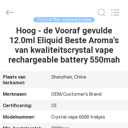
Technology
Co.,
Ltd..
All
Rights
Crystal Bar wegwerpvape
Reserved.
Developed
by
Hoog - de Vooraf gevulde
HUIS
ECER
12.0ml Eliquid Beste Aroma's
PRODUCTEN
van kwaliteitscrystal vape
rechargeable battery 550mah
VIDEO'S
Plaats van
Shenzhen, China
herkomst:
ONGEVEER
ONS
Merknaam:
OEM/Customer's Brand
Certificering:
CE
FABRIEKSREIS
Modelnummer:
Crystal vape 6000 trekjes