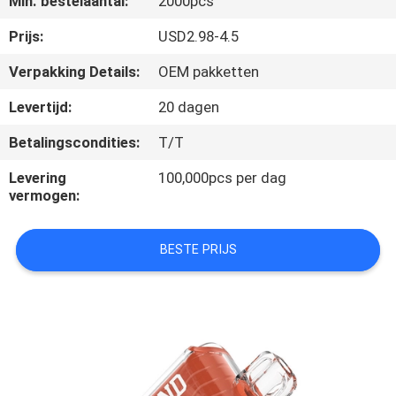
Min. bestelaantal:
2000pcs
KWALITEITSCONTROLE
Prijs:
USD2.98-4.5
VERZOEK
Verpakking Details:
OEM pakketten
OM
Levertijd:
20 dagen
EEN
Betalingscondities:
T/T
CITAAT
Levering
100,000pcs per dag
vermogen:
SITEMAP
BESTE PRIJS
PRIVACY
POLICY