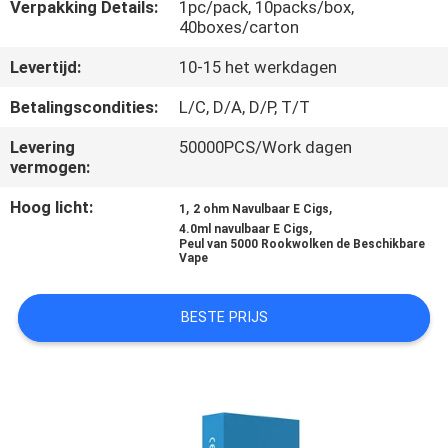
KWALITEITSCONTROLE
Verpakking Details:
1pc/pack, 10packs/box,
40boxes/carton
Levertijd:
10-15 het werkdagen
VERZOEK
OM
Betalingscondities:
L/C, D/A, D/P, T/T
EEN
Levering
50000PCS/Work dagen
vermogen:
CITAAT
Hoog licht:
,
,
1
2 ohm Navulbaar E Cigs
,
4.0ml navulbaar E Cigs
Peul van 5000 Rookwolken de Beschikbare
Vape
BESTE PRIJS