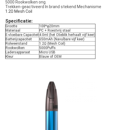
5000 Rookwolken ong.
Trekken-geactiveerd In brand stekend Mechanisme
1.2Ω Mesh Coil
Specificatie:
Grootte
108*φ20mm
Materiaal
PC + Roestvrij staal
E-vloeibare Capaciteit
4.0ml (het Olieblik herhaalt vijf keer)
Batterijcapaciteit
650mAh (Navulbare vijf keer)
Rolweerstand
1.2Ω (Mesh Coil)
Rookwolken
5000Puffs
Ladersapparaat
Micro USB
Kleur
Blauw of OEM