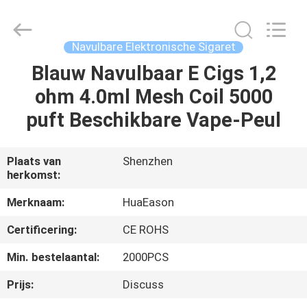
Sigaret
Leverancier.
Copyright
©
2021
Navulbare Elektronische Sigaret
-
2025
huaeason.com.
Blauw Navulbaar E Cigs 1,2
HUIS
All
Rights
ohm 4.0ml Mesh Coil 5000
Reserved.
Developed
by
PRODUCTEN
puft Beschikbare Vape-Peul
ECER
VIDEO'S
Plaats van
Shenzhen
herkomst:
ONGEVEER
Merknaam:
HuaEason
ONS
Certificering:
CE ROHS
Min. bestelaantal:
2000PCS
FABRIEKSREIS
Prijs:
Discuss