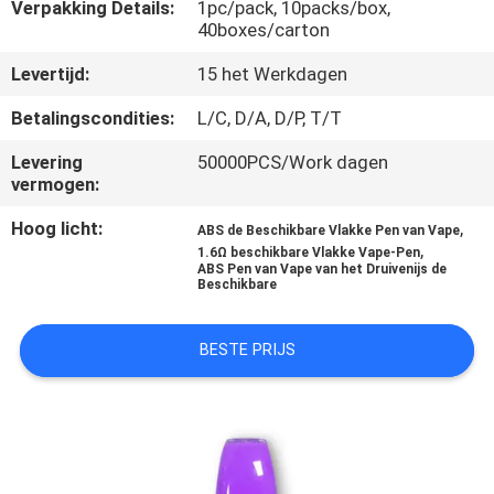
KWALITEITSCONTROLE
Verpakking Details:
1pc/pack, 10packs/box,
40boxes/carton
Levertijd:
15 het Werkdagen
VERZOEK
OM
Betalingscondities:
L/C, D/A, D/P, T/T
EEN
Levering
50000PCS/Work dagen
vermogen:
CITAAT
Hoog licht:
,
ABS de Beschikbare Vlakke Pen van Vape
,
1.6Ω beschikbare Vlakke Vape-Pen
ABS Pen van Vape van het Druivenijs de
Beschikbare
BESTE PRIJS