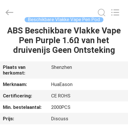
Apparaat
van
de
energiedrank
Leverancier.
Beschikbare Vlakke Vape Pen Pod
Copyright
©
2021
ABS Beschikbare Vlakke Vape
HUIS
-
2024
Pen Purple 1.6Ω van het
huaeason.com.
All
Rights
PRODUCTEN
druivenijs Geen Ontsteking
Reserved.
Developed
by
ECER
VIDEO'S
Plaats van
Shenzhen
herkomst:
ONGEVEER
Merknaam:
HuaEason
ONS
Certificering:
CE ROHS
Min. bestelaantal:
2000PCS
FABRIEKSREIS
Prijs:
Discuss