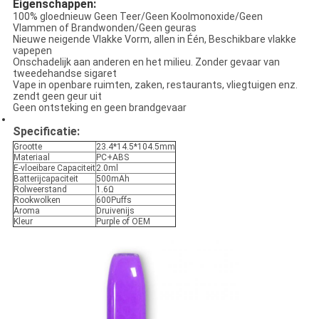
Eigenschappen:
100% gloednieuw Geen Teer/Geen Koolmonoxide/Geen
Vlammen of Brandwonden/Geen geuras
Nieuwe neigende Vlakke Vorm, allen in Één, Beschikbare vlakke
vapepen
Onschadelijk aan anderen en het milieu. Zonder gevaar van
tweedehandse sigaret
Vape in openbare ruimten, zaken, restaurants, vliegtuigen enz.
zendt geen geur uit
Geen ontsteking en geen brandgevaar
Specificatie:
Grootte
23.4*14.5*104.5mm
Materiaal
PC+ABS
E-vloeibare Capaciteit
2.0ml
Batterijcapaciteit
500mAh
Rolweerstand
1.6Ω
Rookwolken
600Puffs
Aroma
Druivenijs
Kleur
Purple of OEM