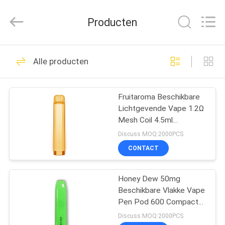
Technology
Co.,
Ltd..
Producten
All
Rights
Reserved.
Developed
HUIS
by
80
ECER
Alle producten
Beschikbare Vape-
PRODUCTEN
Stok
Fruitaroma Beschikbare
Lichtgevende Vape 1.2Ω
VIDEO'S
Mesh Coil 4.5ml
Vloeibaar E Cig
Discuss MOQ:2000PCS
ONGEVEER
CONTACT
34
ONS
Beschikbare Vape-
Honey Dew 50mg
Beschikbare Vlakke Vape
FABRIEKSREIS
Pen
Pen Pod 600 Compacte
Rookwolken
Discuss MOQ:2000PCS