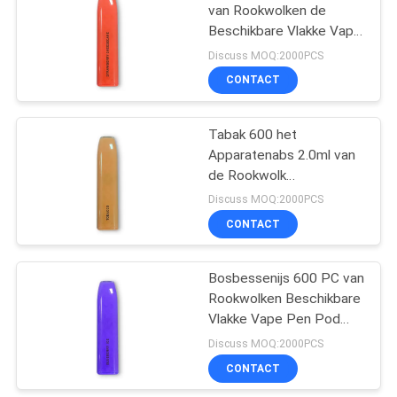
van Rookwolken de
Beschikbare Vlakke Vape
39
Pen Pod 2.0ml E
Discuss MOQ:2000PCS
Op smaak
CONTACT
gebrachte e-Sigaret
Tabak 600 het
Apparatenabs 2.0ml van
de Rookwolk
Beschikbare Vlakke Peul
Discuss MOQ:2000PCS
Aardbeigunst
CONTACT
16
De
Bosbessenijs 600 PC van
Rookwolken Beschikbare
Aanzetuitrustingen
Vlakke Vape Pen Pod
van het peulsysteem
Lichtgewicht
Discuss MOQ:2000PCS
CONTACT