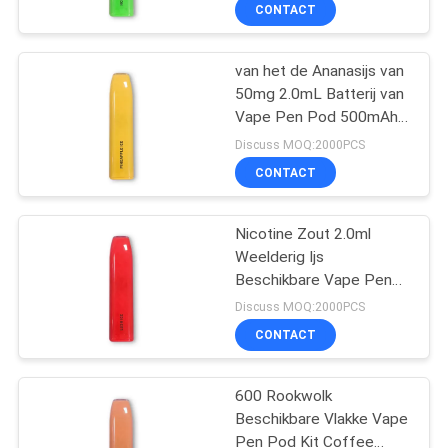
KWALITEITSCONTROLE
CONTACT
VERZOEK
van het de Ananasijs van
36
50mg 2.0mL Batterij van
OM
Vape Pen Pod 500mAh
Beschikbaar Vape-
EEN
de Beschikbare
Discuss MOQ:2000PCS
Peulapparaat
CITAAT
CONTACT
SITEMAP
Nicotine Zout 2.0ml
Weelderig Ijs
Beschikbare Vape Pen
PRIVACY
10
Pod 1.6Ω
Discuss MOQ:2000PCS
POLICY
Beschikbare Vlakke
CONTACT
Vape Pen Pod
600 Rookwolk
Beschikbare Vlakke Vape
Pen Pod Kit Coffee