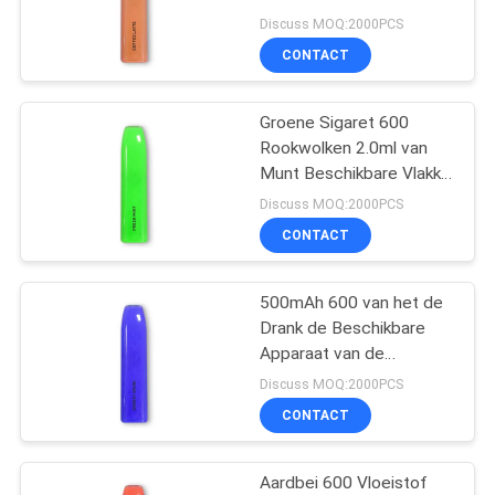
Latte Geen Ontsteking
Discuss MOQ:2000PCS
CONTACT
16
Beschikbare
Groene Sigaret 600
Rookwolken 2.0ml van
Elektronische
Munt Beschikbare Vlakke
Vape Pen Pod E
Sigaret
Discuss MOQ:2000PCS
CONTACT
500mAh 600 van het de
11
Drank de Beschikbare
Navulbare
Apparaat van de
Rookwolkenenergie
Discuss MOQ:2000PCS
Elektronische
Damp 2.0ml
CONTACT
Sigaret
Aardbei 600 Vloeistof