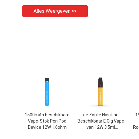
Alles Weergeven >>
1500mAh beschikbare
de Zoute Nicotine
1
Vape-Stok Pen Pod
Beschikbaar E Cig Vape
Device 12W 1.6ohm
van 12W 3.5ml
Ro
7.0ml
3.7V/Elektronische
Bat