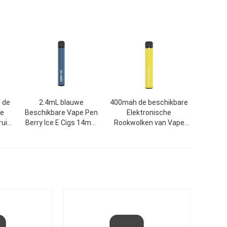
 de
2.4mL blauwe
400mah de beschikbare
he
Beschikbare Vape Pen
Elektronische
ruit
Berry Ice E Cigs 14mm
Rookwolken van Vape
e
500 Rookwolken
6.0ml 1500 van de
Sigaretpeul