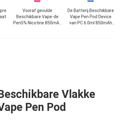
 pre
Vooraf gevulde
De Batterij Beschikbare
aat
Beschikbare Vape-de
Vape Pen Pod Device
Pen5% Nicotine 850mAh
van PC 6.0ml 850mAh
ah
van het Peulapparaat
1000 Rookwolken
ret
Beschikbare Vlakke
Vape Pen Pod