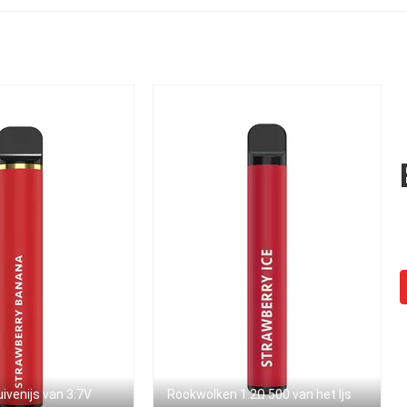
2000
1500mAh
uivenijs van 3.7V
Rookwolken 1.2Ω 500 van het Ijs