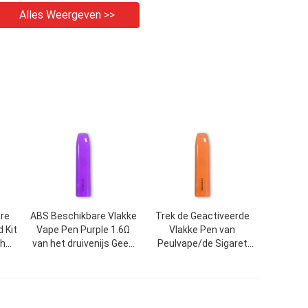
Alles Weergeven >>
are
ABS Beschikbare Vlakke
Trek de Geactiveerde
 Kit
Vape Pen Purple 1.6Ω
Vlakke Pen van
ch
van het druivenijs Geen
Peulvape/de Sigaret
n
Ontsteking
1.6Ω van 500mAh E