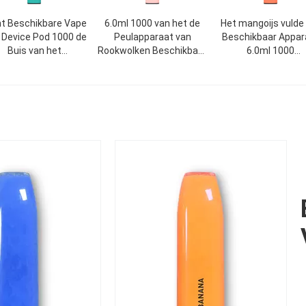
t Beschikbare Vape
6.0ml 1000 van het de
Het mangoijs vulde
 Device Pod 1000 de
Peulapparaat van
Beschikbaar Appar
Buis van het
Rookwolken Beschikbare
6.0ml 1000
Rookwolken6.0ml
Vape pre Gevulde de
Rookwolken850m
Aluminium
Penpc
Elektronische Siga