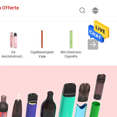
n Offerte
De
Cigalikeverspreider
Mini Electronic
Crystal Bar
Aanzetuitrustingen
Vape
Cigarette
wegwerpvape
Po
van het
peulsysteem