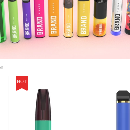
en
HOT