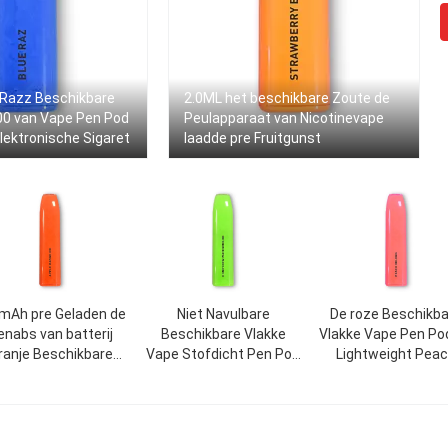
 Razz Beschikbare
2.0ML het beschikbare Zoute de
00 van Vape Pen Pod
Peulapparaat van Nicotinevape
lektronische Sigaret
laadde pre Fruitgunst
mAh pre Geladen de
Niet Navulbare
De roze Beschikb
enabs van batterij
Beschikbare Vlakke
Vlakke Vape Pen Pod
ranje Beschikbare
Vape Stofdicht Pen Pod
Lightweight Pea
Vape
1.6Ω 2.0ml
Oolong Gunst va
500mAh