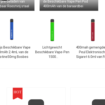
 pre Geladen van
de Beschikbare Vape Pen Pod
aar Roestvrij staal
400mAh van de baraardbei
Ijs Beschikbare Vape
Lichtgewicht
400mah gemengde
0mAh 2.4mL van de
Beschikbare Vape-Pen
Peul Elektronisc
cotine50mg Bosbes
1500
Sigaret 6.0ml van F
Rookwolken1200mah
Beschikbare Vap
Elektrische Sigaret
HOT