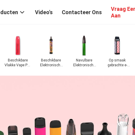
Vraag Ee
oducten
Video's
Contacteer Ons
Aan
Beschikbare
Beschikbare
Navulbare
Op smaak
Vlakke Vape Pen
Elektronische
Elektronische
gebrachte e-
Pod
Sigaret
Sigaret
Sigaret