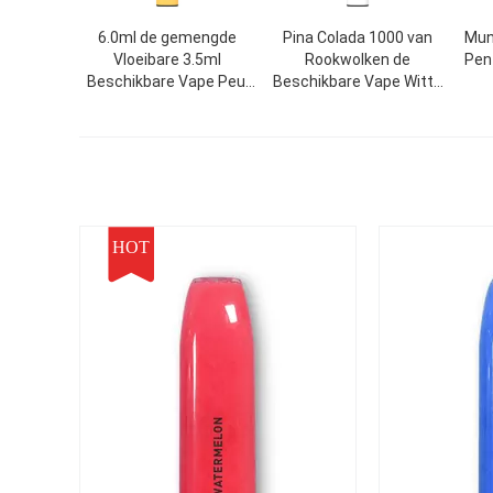
6.0ml de gemengde
Pina Colada 1000 van
Mun
Vloeibare 3.5ml
Rookwolken de
Pen
Beschikbare Vape Peul
Beschikbare Vape Witte
van de Aroma
850mAh Batterij van het
Elektronische Sigaret E
de Peulapparaat
HOT