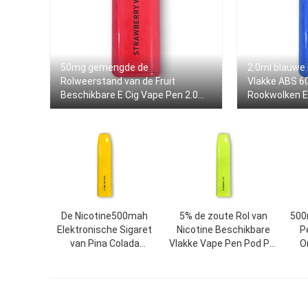
50mg gemengde de
2.0ml blauwe
Rolweerstand van de Fruit
Vlakke ABS 6
Beschikbare E Cig Vape Pen 2.0ml
Rookwolken E
1.6Ω
De Nicotine500mah
5% de zoute Rol van
500
Elektronische Sigaret
Nicotine Beschikbare
P
van Pina Colada
Vlakke Vape Pen Pod Pre
O
Disposable Flat Vape
Filled 1.6ohm
Pen Pod 5%