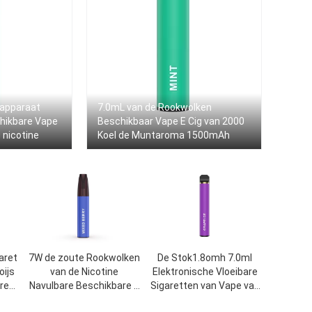
kapparaat
7.0mL van de Rookwolken
hikbare Vape
Beschikbaar Vape E Cig van 2000
nicotine
Koel de Muntaroma 1500mAh
aret
7W de zoute Rookwolken
De Stok1.8omh 7.0ml
ijs
van de Nicotine
Elektronische Vloeibare
re
Navulbare Beschikbare E
Sigaretten van Vape van
n
Sigaret 3.5ml 1200
de fruitgunst