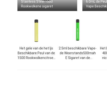
Stainless Steel 1500
6.0mL de Peul
Rookwolkene sigaret
Vape Beschikb
Het gele van de het Ijs
2.5ml beschikbare Vape-
Het 
Beschikbare Peul van de
de Weerstands500mah
40
1500 Rookwolkencitroen
E Sigaret van de
ni
Apparaat Vape
Pen1.2omh Rol
1200mAh