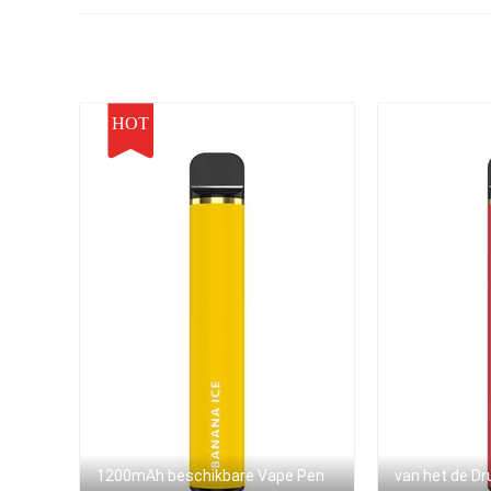
Sigaret Mini Stick
HOT
1200mAh beschikbare Vape Pen
van het de Dr