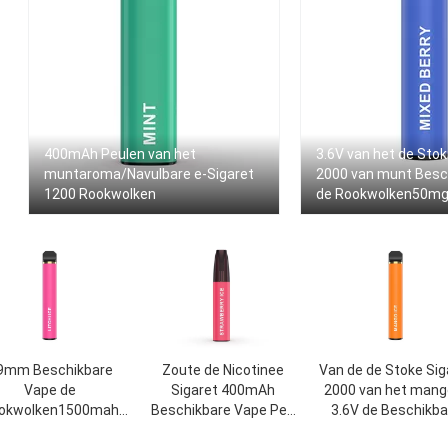
400mAh Peulen van het
3.6V van het de Sto
muntaroma/Navulbare e-Sigaret
2000 van munt Besc
1200 Rookwolken
de Rookwolken50mg 
9mm Beschikbare
Zoute de Nicotinee
Van de de Stoke Sig
Vape de
Sigaret 400mAh
2000 van het mango
okwolken1500mah
Beschikbare Vape Pen
3.6V de Beschikba
terij van de Stokpen
Stick van 1.2ohm 5%
Vape Rookwolke