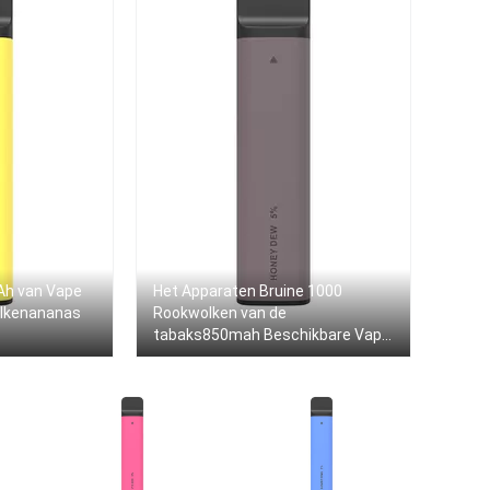
Ah van Vape
Het Apparaten Bruine 1000
olkenananas
Rookwolken van de
tabaks850mah Beschikbare Vape
Peul