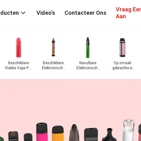
Vraag Ee
oducten
Video's
Contacteer Ons
Aan
Beschikbare
Beschikbare
Navulbare
Op smaak
Vlakke Vape Pen
Elektronische
Elektronische
gebrachte e-
Pod
Sigaret
Sigaret
Sigaret