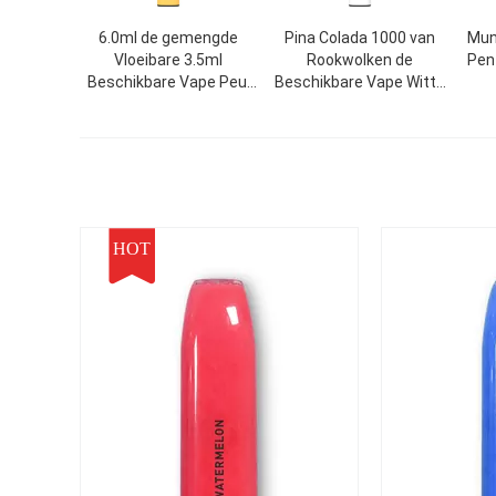
6.0ml de gemengde
Pina Colada 1000 van
Mun
Vloeibare 3.5ml
Rookwolken de
Pen
Beschikbare Vape Peul
Beschikbare Vape Witte
van de Aroma
850mAh Batterij van het
Elektronische Sigaret E
de Peulapparaat
HOT