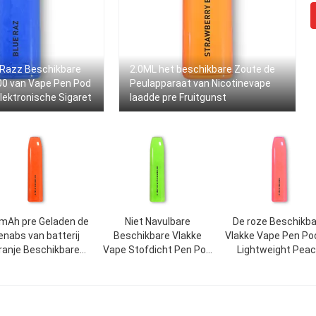
 Razz Beschikbare
2.0ML het beschikbare Zoute de
00 van Vape Pen Pod
Peulapparaat van Nicotinevape
lektronische Sigaret
laadde pre Fruitgunst
mAh pre Geladen de
Niet Navulbare
De roze Beschikb
enabs van batterij
Beschikbare Vlakke
Vlakke Vape Pen Pod
ranje Beschikbare
Vape Stofdicht Pen Pod
Lightweight Pea
Vape
1.6Ω 2.0ml
Oolong Gunst va
500mAh