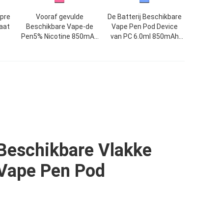
 pre
Vooraf gevulde
De Batterij Beschikbare
aat
Beschikbare Vape-de
Vape Pen Pod Device
Pen5% Nicotine 850mAh
van PC 6.0ml 850mAh
ah
van het Peulapparaat
1000 Rookwolken
ret
Beschikbare Vlakke
Vape Pen Pod