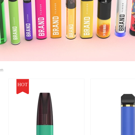
en
HOT