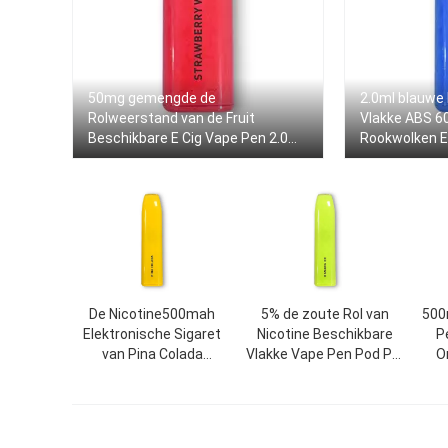
50mg gemengde de
2.0ml blauwe
Rolweerstand van de Fruit
Vlakke ABS 6
Beschikbare E Cig Vape Pen 2.0ml
Rookwolken E
1.6Ω
De Nicotine500mah
5% de zoute Rol van
500
Elektronische Sigaret
Nicotine Beschikbare
P
van Pina Colada
Vlakke Vape Pen Pod Pre
O
Disposable Flat Vape
Filled 1.6ohm
Pen Pod 5%