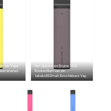
Ah van Vape
Het Apparaten Bruine 1000
olkenananas
Rookwolken van de
tabaks850mah Beschikbare Vape
Peul