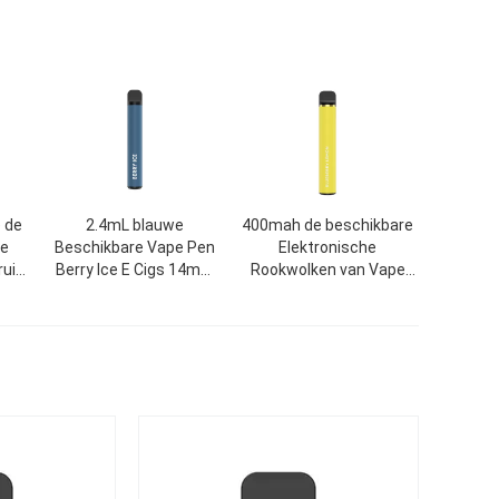
 de
2.4mL blauwe
400mah de beschikbare
he
Beschikbare Vape Pen
Elektronische
ruit
Berry Ice E Cigs 14mm
Rookwolken van Vape
e
500 Rookwolken
6.0ml 1500 van de
Sigaretpeul