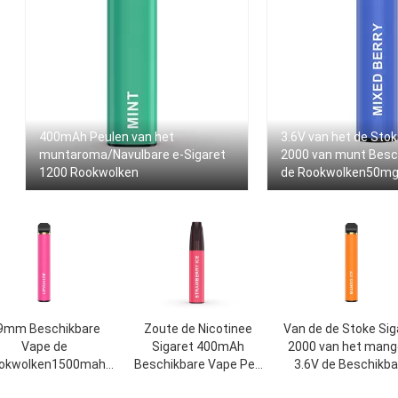
400mAh Peulen van het
3.6V van het de Sto
muntaroma/Navulbare e-Sigaret
2000 van munt Besc
1200 Rookwolken
de Rookwolken50mg 
9mm Beschikbare
Zoute de Nicotinee
Van de de Stoke Sig
Vape de
Sigaret 400mAh
2000 van het mango
okwolken1500mah
Beschikbare Vape Pen
3.6V de Beschikba
terij van de Stokpen
Stick van 1.2ohm 5%
Vape Rookwolke