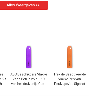
Alles Weergeven >>
are
ABS Beschikbare Vlakke
Trek de Geactiveerde
 Kit
Vape Pen Purple 1.6Ω
Vlakke Pen van
ch
van het druivenijs Geen
Peulvape/de Sigaret
n
Ontsteking
1.6Ω van 500mAh E