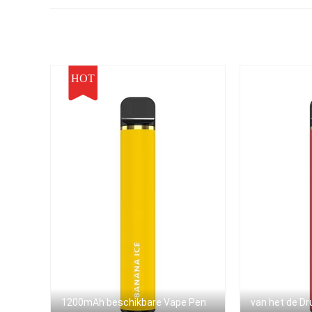
Sigaret Mini Stick
HOT
1200mAh beschikbare Vape Pen
van het de Dr