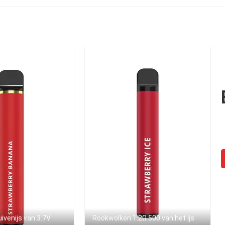
2000
1500mAh
uivenijs van 3.7V
Rookwolken 1.2Ω 500 van het Ijs