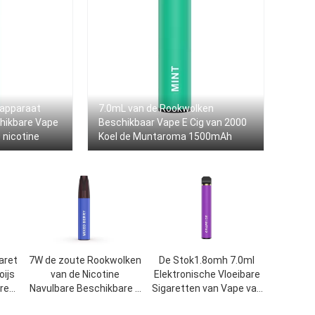
kapparaat
7.0mL van de Rookwolken
hikbare Vape
Beschikbaar Vape E Cig van 2000
nicotine
Koel de Muntaroma 1500mAh
aret
7W de zoute Rookwolken
De Stok1.8omh 7.0ml
ijs
van de Nicotine
Elektronische Vloeibare
re
Navulbare Beschikbare E
Sigaretten van Vape van
n
Sigaret 3.5ml 1200
de fruitgunst