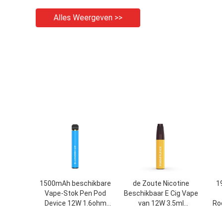
Alles Weergeven >>
1500mAh beschikbare
de Zoute Nicotine
1
Vape-Stok Pen Pod
Beschikbaar E Cig Vape
Device 12W 1.6ohm
van 12W 3.5ml
Ro
7.0ml
3.7V/Elektronische
Bat