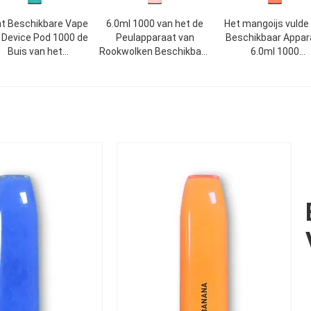
t Beschikbare Vape
6.0ml 1000 van het de
Het mangoijs vulde
 Device Pod 1000 de
Peulapparaat van
Beschikbaar Appar
Buis van het
Rookwolken Beschikbare
6.0ml 1000
Rookwolken6.0ml
Vape pre Gevulde de
Rookwolken850m
Aluminium
Penpc
Elektronische Siga