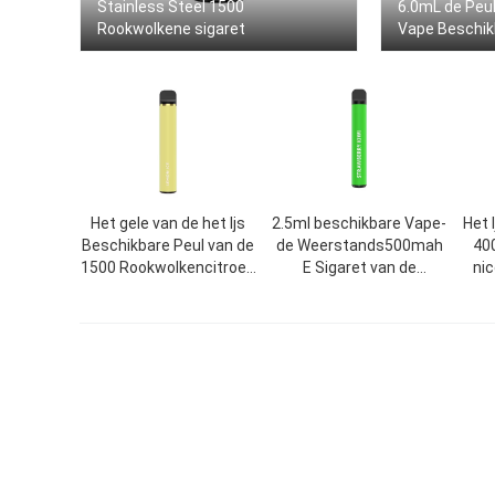
Stainless Steel 1500
6.0mL de Peul
Rookwolkene sigaret
Vape Beschikb
Het gele van de het Ijs
2.5ml beschikbare Vape-
Het 
Beschikbare Peul van de
de Weerstands500mah
40
1500 Rookwolkencitroen
E Sigaret van de
ni
Apparaat Vape
Pen1.2omh Rol
1200mAh