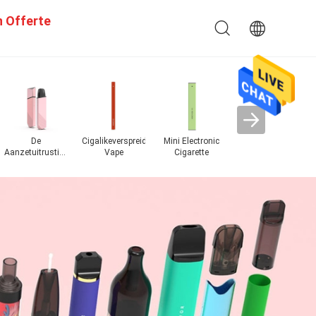
n Offerte
De
Cigalikeverspreider
Mini Electronic
Crystal Bar
Aanzetuitrustingen
Vape
Cigarette
wegwerpvape
Po
van het
peulsysteem