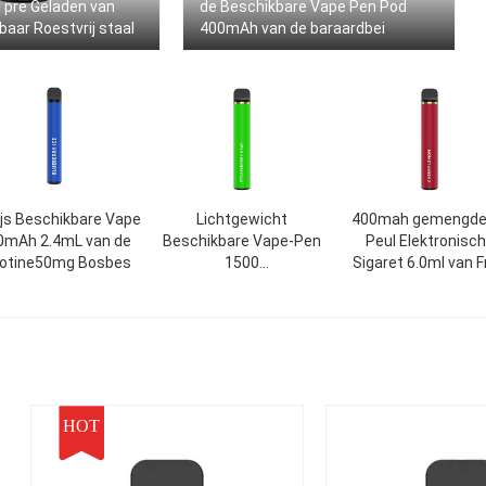
 pre Geladen van
de Beschikbare Vape Pen Pod
aar Roestvrij staal
400mAh van de baraardbei
Ijs Beschikbare Vape
Lichtgewicht
400mah gemengde
0mAh 2.4mL van de
Beschikbare Vape-Pen
Peul Elektronisc
cotine50mg Bosbes
1500
Sigaret 6.0ml van F
Rookwolken1200mah
Beschikbare Vap
Elektrische Sigaret
HOT