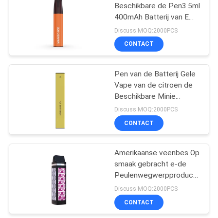
Beschikbare de Pen3.5ml
400mAh Batterij van E
39
Cig Vape
Discuss MOQ:2000PCS
Op smaak
CONTACT
gebrachte e-Sigaret
Pen van de Batterij Gele
Vape van de citroen de
Beschikbare Minie
Sigaret 400Puffs
Discuss MOQ:2000PCS
280mAh
CONTACT
16
De
Amerikaanse veenbes Op
smaak gebracht e-de
Aanzetuitrustingen
Peulenwegwerpproduct
van het peulsysteem
1500 Rookwolken
Discuss MOQ:2000PCS
1200mAh van
CONTACT
Sigaretvape