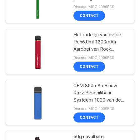
Verse
Discuss MOQ:2000PCS
CONTACT
16
Beschikbare
Het rode Ijs van de de
Pen6.0ml 1200mAh
Elektronische
Aardbei van Rook
Beschikbare Vape
Sigaret
Discuss MOQ:2000PCS
CONTACT
OEM 850mAh Blauw
11
Razz Beschikbaar
Navulbare
Systeem 1000 van de
Apparatenpeul
Discuss MOQ:2000PCS
Elektronische
Rookwolken
CONTACT
Sigaret
50g navulbare