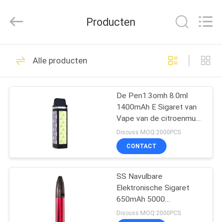
Technology
Co.,
Ltd..
Producten
All
Rights
Reserved.
Developed
HUIS
by
80
ECER
Alle producten
Beschikbare Vape-
PRODUCTEN
Stok
De Pen1.3omh 8.0ml
1400mAh E Sigaret van
VIDEO'S
Vape van de citroenmunt
Beschikbare
Discuss MOQ:2000PCS
ONGEVEER
CONTACT
34
ONS
Beschikbare Vape-
SS Navulbare
Elektronische Sigaret
FABRIEKSREIS
Pen
650mAh 5000
Rookwolken Beschikbare
Discuss MOQ:2000PCS