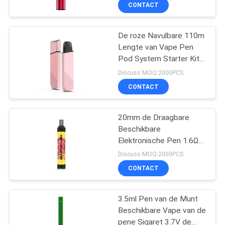
Vape
KWALITEITSCONTROLE
CONTACT
VERZOEK
De roze Navulbare 110m
36
Lengte van Vape Pen
OM
Pod System Starter Kits
Beschikbaar Vape-
EEN
360mAh
Discuss MOQ:2000PCS
Peulapparaat
CITAAT
CONTACT
SITEMAP
20mm de Draagbare
Beschikbare
Elektronische Pen 1.6Ω
PRIVACY
10
van Sigaretvape
Discuss MOQ:2000PCS
Lichtgewicht
POLICY
Beschikbare Vlakke
CONTACT
Vape Pen Pod
3.5ml Pen van de Munt
Beschikbare Vape van de
pene Sigaret 3.7V de