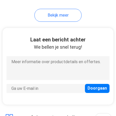
30
Bekijk meer
Cigalikeverspreider
Vape
Laat een bericht achter
We bellen je snel terug!
19
Mini Electronic
Cigarette