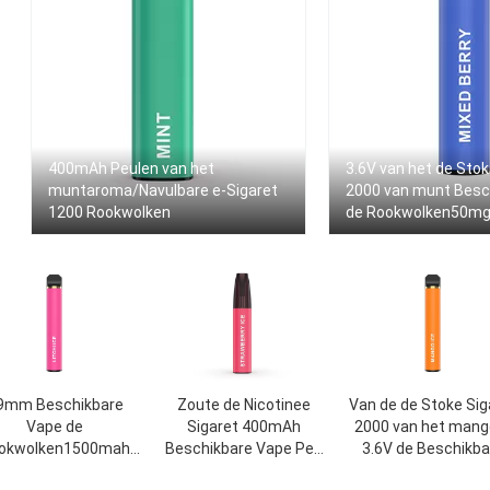
400mAh Peulen van het
3.6V van het de Sto
muntaroma/Navulbare e-Sigaret
2000 van munt Besc
1200 Rookwolken
de Rookwolken50mg 
9mm Beschikbare
Zoute de Nicotinee
Van de de Stoke Sig
Vape de
Sigaret 400mAh
2000 van het mango
okwolken1500mah
Beschikbare Vape Pen
3.6V de Beschikba
terij van de Stokpen
Stick van 1.2ohm 5%
Vape Rookwolke