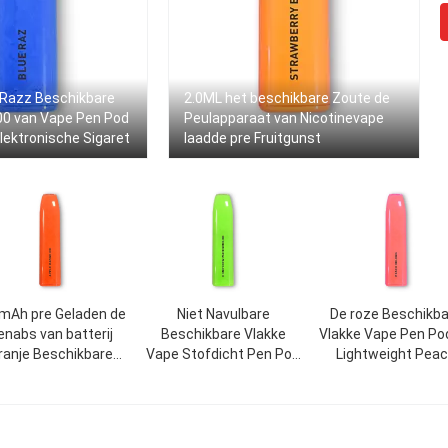
 Razz Beschikbare
2.0ML het beschikbare Zoute de
00 van Vape Pen Pod
Peulapparaat van Nicotinevape
lektronische Sigaret
laadde pre Fruitgunst
mAh pre Geladen de
Niet Navulbare
De roze Beschikb
enabs van batterij
Beschikbare Vlakke
Vlakke Vape Pen Pod
ranje Beschikbare
Vape Stofdicht Pen Pod
Lightweight Pea
Vape
1.6Ω 2.0ml
Oolong Gunst va
500mAh