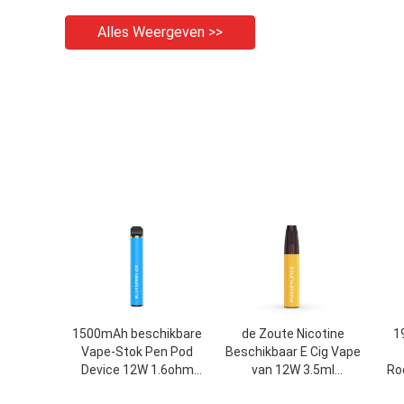
Alles Weergeven >>
1500mAh beschikbare
de Zoute Nicotine
1
Vape-Stok Pen Pod
Beschikbaar E Cig Vape
Device 12W 1.6ohm
van 12W 3.5ml
Ro
7.0ml
3.7V/Elektronische
Bat