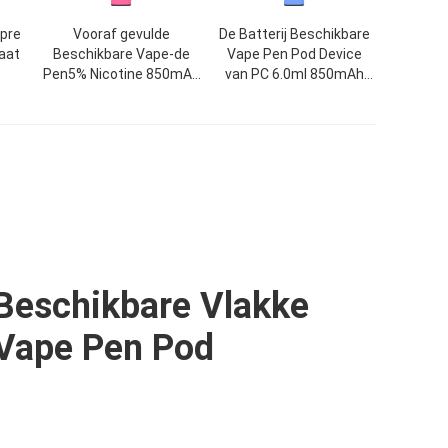
 pre
Vooraf gevulde
De Batterij Beschikbare
aat
Beschikbare Vape-de
Vape Pen Pod Device
Pen5% Nicotine 850mAh
van PC 6.0ml 850mAh
ah
van het Peulapparaat
1000 Rookwolken
ret
Beschikbare Vlakke
Vape Pen Pod