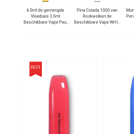
6.0ml de gemengde
Pina Colada 1000 van
Mun
Vloeibare 3.5ml
Rookwolken de
Pen
Beschikbare Vape Peul
Beschikbare Vape Witte
van de Aroma
850mAh Batterij van het
Elektronische Sigaret E
de Peulapparaat
HOT