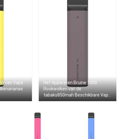
Ah van Vape
Het Apparaten Bruine 1000
olkenananas
Rookwolken van de
tabaks850mah Beschikbare Vape
Peul