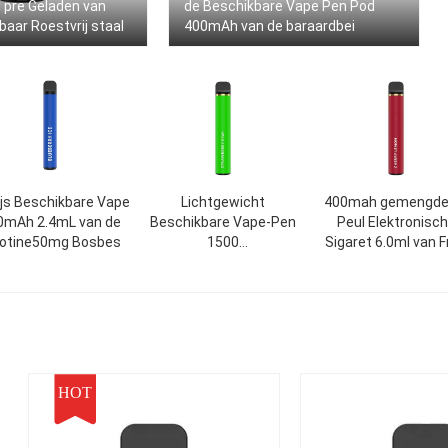
 pre Geladen van
de Beschikbare Vape Pen Pod
aar Roestvrij staal
400mAh van de baraardbei
Ijs Beschikbare Vape
Lichtgewicht
400mah gemengde
0mAh 2.4mL van de
Beschikbare Vape-Pen
Peul Elektronisc
cotine50mg Bosbes
1500
Sigaret 6.0ml van F
Rookwolken1200mah
Beschikbare Vap
Elektrische Sigaret
HOT