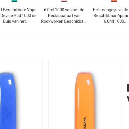
t Beschikbare Vape
6.0ml 1000 van het de
Het mangoijs vulde
 Device Pod 1000 de
Peulapparaat van
Beschikbaar Appar
Buis van het
Rookwolken Beschikbare
6.0ml 1000
Rookwolken6.0ml
Vape pre Gevulde de
Rookwolken850m
Aluminium
Penpc
Elektronische Siga