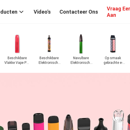
Vraag Ee
oducten
Video's
Contacteer Ons
Aan
Beschikbare
Navulbare
Op smaak
De
Elektronische
Elektronische
gebrachte e-
Aanzetuitrustingen
Sigaret
Sigaret
Sigaret
van het
peulsysteem