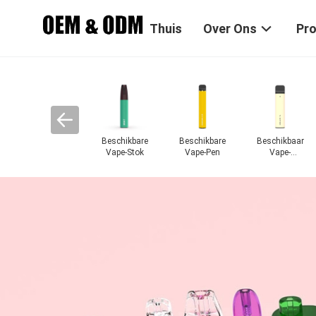
Thuis
Over Ons
Pr
Beschikbare
Beschikbare
Beschikbaar
Beschikbare
Vape-Stok
Vape-Pen
Vape-
Vlakke Vape Pen
Peulapparaat
Pod