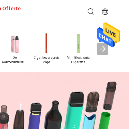
n Offerte
Cigalikeverspreider
Mini Electronic
Crystal Bar
Nieuwe
Vape
Cigarette
wegwerpvape
Populaire Vape
Ecig