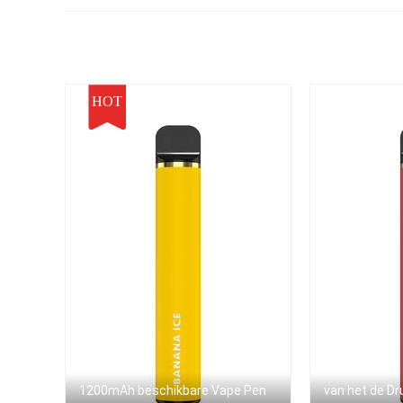
Sigaret Mini Stick
HOT
1200mAh beschikbare Vape Pen
van het de Dr