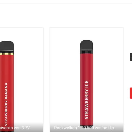
2000
1500mAh
uivenijs van 3.7V
Rookwolken 1.2Ω 500 van het Ijs