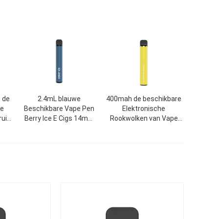
 de
2.4mL blauwe
400mah de beschikbare
he
Beschikbare Vape Pen
Elektronische
ruit
Berry Ice E Cigs 14mm
Rookwolken van Vape
e
500 Rookwolken
6.0ml 1500 van de
Sigaretpeul