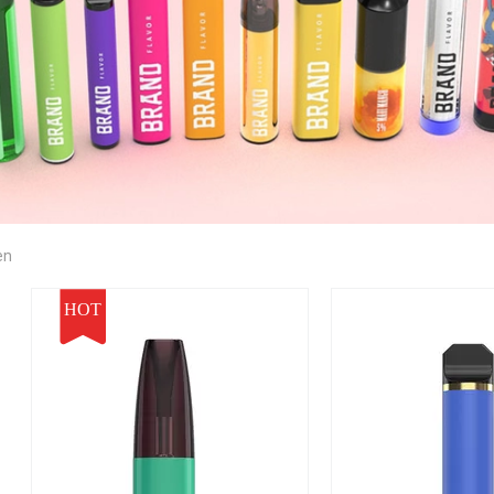
en
HOT