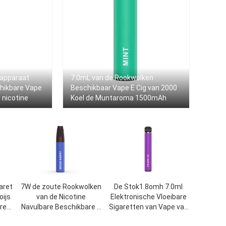
kapparaat
7.0mL van de Rookwolken
hikbare Vape
Beschikbaar Vape E Cig van 2000
nicotine
Koel de Muntaroma 1500mAh
aret
7W de zoute Rookwolken
De Stok1.8omh 7.0ml
ijs
van de Nicotine
Elektronische Vloeibare
re
Navulbare Beschikbare E
Sigaretten van Vape van
n
Sigaret 3.5ml 1200
de fruitgunst