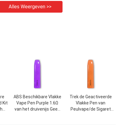
Alles Weergeven >>
are
ABS Beschikbare Vlakke
Trek de Geactiveerde
 Kit
Vape Pen Purple 1.6Ω
Vlakke Pen van
ch
van het druivenijs Geen
Peulvape/de Sigaret
n
Ontsteking
1.6Ω van 500mAh E