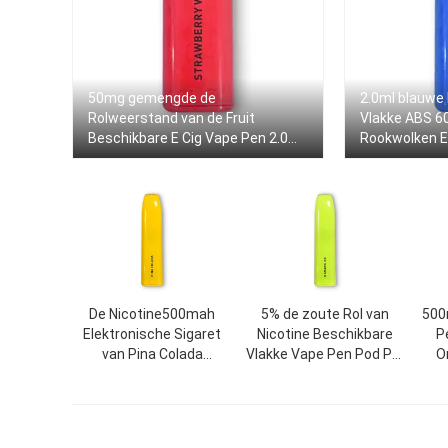
50mg gemengde de
2.0ml blauwe
Rolweerstand van de Fruit
Vlakke ABS 6
Beschikbare E Cig Vape Pen 2.0ml
Rookwolken E
1.6Ω
De Nicotine500mah
5% de zoute Rol van
500
Elektronische Sigaret
Nicotine Beschikbare
P
van Pina Colada
Vlakke Vape Pen Pod Pre
O
Disposable Flat Vape
Filled 1.6ohm
Pen Pod 5%