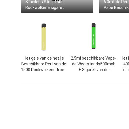
Stainless Steel 1500
6.0mL de Peul
Rookwolkene sigaret
Vape Beschikb
Het gele van de het Ijs
2.5ml beschikbare Vape-
Het 
Beschikbare Peul van de
de Weerstands500mah
40
1500 Rookwolkencitroen
E Sigaret van de
ni
Apparaat Vape
Pen1.2omh Rol
1200mAh