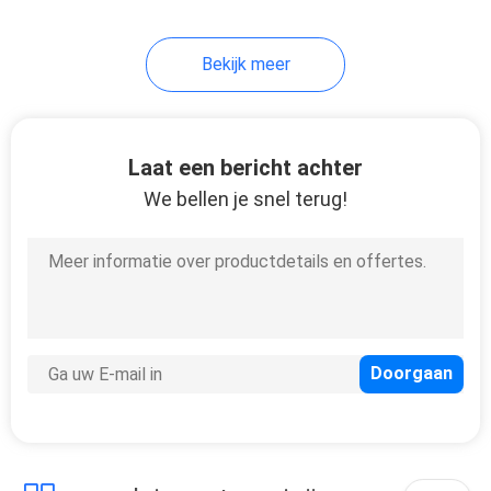
30
Bekijk meer
Cigalikeverspreider
Vape
Laat een bericht achter
We bellen je snel terug!
19
Mini Electronic
Cigarette