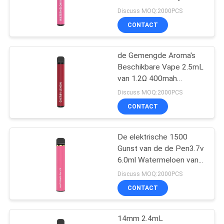
Beschikbare E Sigaret
Discuss MOQ:2000PCS
CONTACT
16
Beschikbare
de Gemengde Aroma's
Beschikbare Vape 2.5mL
Elektronische
van 1.2Ω 400mah
500puffs Fruit
Sigaret
Discuss MOQ:2000PCS
CONTACT
De elektrische 1500
11
Gunst van de de Pen3.7v
Navulbare
6.0ml Watermeloen van
Rookwolken Beschikbare
Discuss MOQ:2000PCS
Elektronische
Vape
CONTACT
Sigaret
14mm 2.4mL