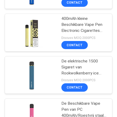
19mm Roestvrij staal
KWALITEITSCONTROLE
CONTACT
VERZOEK
400mAh kleine
36
Beschikbare Vape Pen
OM
Electronic Cigarettes
Beschikbaar Vape-
EEN
500Puffs
Discuss MOQ:2000PCS
Peulapparaat
CITAAT
CONTACT
SITEMAP
De elektrische 1500
Sigaret van
Rookwolkenberry ice
PRIVACY
10
disposable pod 6.0ml
Discuss MOQ:2000PCS
1200mAh E
POLICY
Beschikbare Vlakke
CONTACT
Vape Pen Pod
De Beschikbare Vape
Pen van PC
400mAh/Roestvrij staal