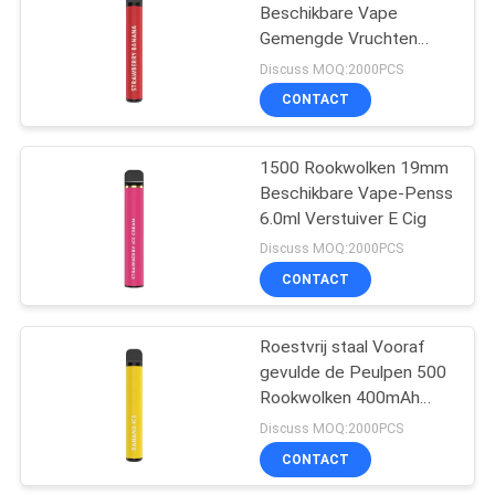
Beschikbare Vape
Gemengde Vruchten
39
Aroma/400mah
Discuss MOQ:2000PCS
500puffs E Cig
Op smaak
CONTACT
gebrachte e-Sigaret
1500 Rookwolken 19mm
Beschikbare Vape-Penss
6.0ml Verstuiver E Cig
Discuss MOQ:2000PCS
CONTACT
16
De
Roestvrij staal Vooraf
gevulde de Peulpen 500
Aanzetuitrustingen
Rookwolken 400mAh
van het peulsysteem
2.5mL van Vape van het
Discuss MOQ:2000PCS
Banaanijs Beschikbare
CONTACT