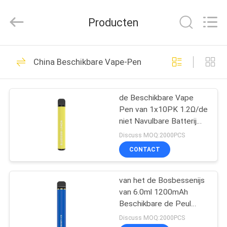
Technology
Co.,
Ltd..
Producten
All
Rights
Reserved.
Developed
by
HUIS
80
ECER
China Beschikbare Vape-Pen
Beschikbare Vape-
PRODUCTEN
Stok
de Beschikbare Vape
Pen van 1x10PK 1.2Ω/de
VIDEO'S
niet Navulbare Batterij
van E Cigs 400mAh
Discuss MOQ:2000PCS
ONGEVEER
CONTACT
34
ONS
Beschikbare Vape-
van het de Bosbessenijs
van 6.0ml 1200mAh
FABRIEKSREIS
Pen
Beschikbare de Peul
Elektronische Sigaret
Discuss MOQ:2000PCS