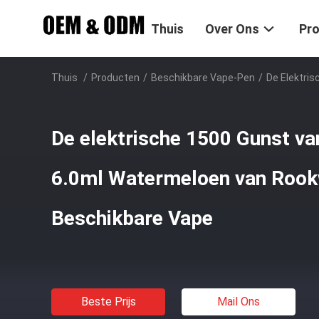
Thuis
Over Ons
Pr
Thuis
/
Producten
/
Beschikbare Vape-Pen
/
De Elektri
De elektrische 1500 Gunst va
6.0ml Watermeloen van Roo
Beschikbare Vape
Beste Prijs
Mail Ons