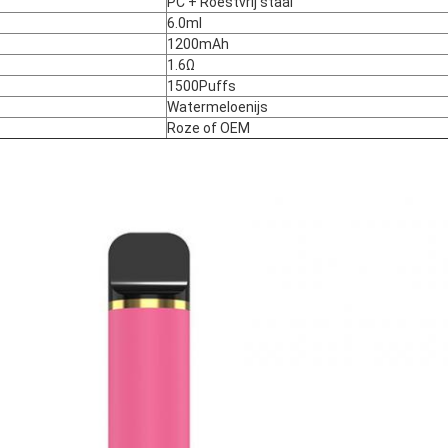
PC + Roestvrij staal
6.0ml
1200mAh
1.6Ω
1500Puffs
Watermeloenijs
Roze of OEM