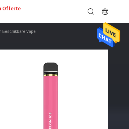
n Offerte
n Beschikbare Vape