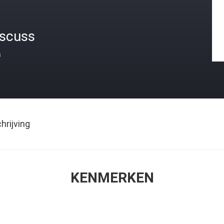
iscuss
s
rijving
KENMERKEN