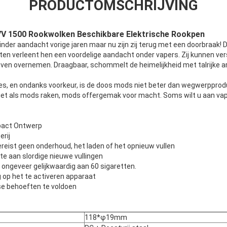
PRODUCTOMSCHRIJVING
.7V 1500 Rookwolken Beschikbare Elektrische Rookpen
er aandacht vorige jaren maar nu zijn zij terug met een doorbraak! D
ten verleent hen een voordelige aandacht onder vapers. Zij kunnen ver
ven overnemen. Draagbaar, schommelt de heimelijkheid met talrijke 
lles, en ondanks voorkeur, is de doos mods niet beter dan wegwerpprod
iet als mods raken, mods offergemak voor macht. Soms wilt u aan vap
pact Ontwerp
rij
reist geen onderhoud, het laden of het opnieuw vullen
te aan slordige nieuwe vullingen
 ongeveer gelijkwaardig aan 60 sigaretten.
 op het te activeren apparaat
se behoeften te voldoen
118*φ19mm