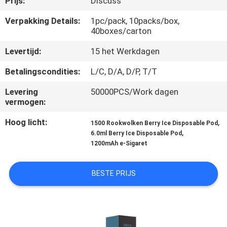
Prijs:
Discuss
KWALITEITSCONTROLE
Verpakking Details:
1pc/pack, 10packs/box,
40boxes/carton
VERZOEK
Levertijd:
15 het Werkdagen
OM
EEN
Betalingscondities:
L/C, D/A, D/P, T/T
CITAAT
Levering
50000PCS/Work dagen
vermogen:
SITEMAP
Hoog licht:
,
1500 Rookwolken Berry Ice Disposable Pod
,
6.0ml Berry Ice Disposable Pod
1200mAh e-Sigaret
PRIVACY
POLICY
BESTE PRIJS