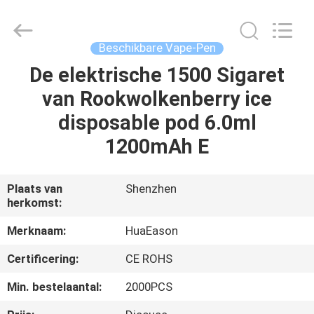
Technology
Co.,
Ltd..
All
Rights
Beschikbare Vape-Pen
Reserved.
Developed
by
De elektrische 1500 Sigaret
HUIS
ECER
van Rookwolkenberry ice
PRODUCTEN
disposable pod 6.0ml
1200mAh E
VIDEO'S
Plaats van
Shenzhen
herkomst:
ONGEVEER
ONS
Merknaam:
HuaEason
Certificering:
CE ROHS
FABRIEKSREIS
Min. bestelaantal:
2000PCS