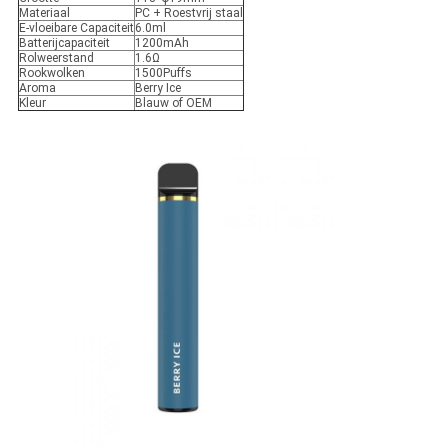
Materiaal
PC + Roestvrij staal
E-vloeibare Capaciteit
6.0ml
Batterijcapaciteit
1200mAh
Rolweerstand
1.6Ω
Rookwolken
1500Puffs
Aroma
Berry Ice
Kleur
Blauw of OEM