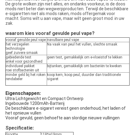
De grote wolken zijn niet alles, en ondanks voorkeur, is de doos
mods niet beter dan wegwerpproducten. Terwijl de beschikbare
e-sigaretten niet als mods raken, mods offergemak voor
macht. Soms wilt u aan vape, maar wilt geen groot mod. in uw
zak.
waarom kies vooraf gevulde peul vape?
vooraf gevulde peul vape
navulbare peul vape
het verzegelen
Na vaak van peul het vullen, slechte smaak
technologie
geef zuivere smaak
gebiedende test
geen test, gemakkelijk om e-vloeistof te lekken
enkel voor gezondheid
individueel pakket
bijtanken, gemakkelijk om bacteriën te kweken
roei stofbacteriën uit
minder geld bij het roken
koop kern, koop peul, duurder dan traditionele
rendabeler
sigaret
Eigenschappen:
Ultra Lichtgewicht en Compact Ontwerp
Ingebouwde 1200mAh-Batterij
De beschikbare e-sigaret vereist geen onderhoud, het laden of
het opnieuw vullen
Vooraf gevuld, geen behoefte aan slordige nieuwe vullingen
Specificatie:
Grootte
118*φ19mm