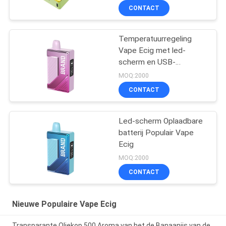
CONTACT
Temperatuurregeling
Vape Ecig met led-
scherm en USB-
oplaadpoort
MOQ:2000
CONTACT
Led-scherm Oplaadbare
batterij Populair Vape
Ecig
MOQ:2000
CONTACT
Nieuwe Populaire Vape Ecig
Transparante Oliekop 500 Aroma van het de Banaanijs van de