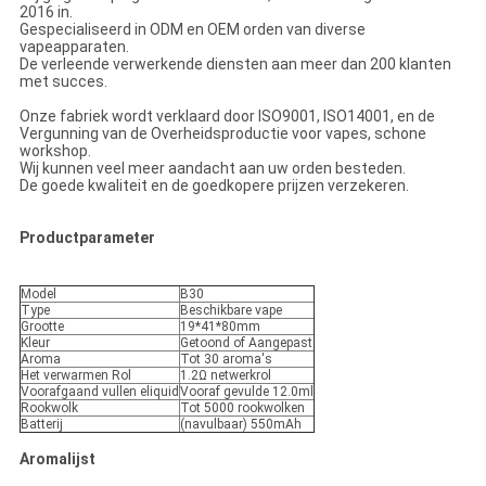
2016 in.
Gespecialiseerd in ODM en OEM orden van diverse
vapeapparaten.
De verleende verwerkende diensten aan meer dan 200 klanten
met succes.
Onze fabriek wordt verklaard door ISO9001, ISO14001, en de
Vergunning van de Overheidsproductie voor vapes, schone
workshop.
Wij kunnen veel meer aandacht aan uw orden besteden.
De goede kwaliteit en de goedkopere prijzen verzekeren.
Productparameter
Model
B30
Type
Beschikbare vape
Grootte
19*41*80mm
Kleur
Getoond of Aangepast
Aroma
Tot 30 aroma's
Het verwarmen Rol
1.2Ω netwerkrol
Voorafgaand vullen eliquid
Vooraf gevulde 12.0ml
Rookwolk
Tot 5000 rookwolken
Batterij
(navulbaar) 550mAh
Aromalijst