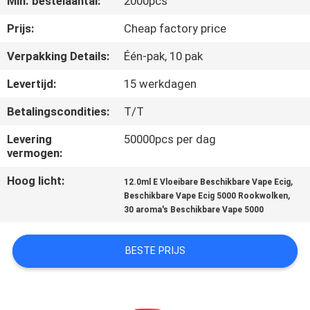
Min. bestelaantal:
2000pcs
KWALITEITSCONTROLE
Prijs:
Cheap factory price
VERZOEK
Verpakking Details:
Één-pak, 10 pak
OM
Levertijd:
15 werkdagen
EEN
Betalingscondities:
T/T
CITAAT
Levering
50000pcs per dag
vermogen:
SITEMAP
Hoog licht:
,
12.0ml E Vloeibare Beschikbare Vape Ecig
,
Beschikbare Vape Ecig 5000 Rookwolken
PRIVACY
30 aroma's Beschikbare Vape 5000
POLICY
BESTE PRIJS