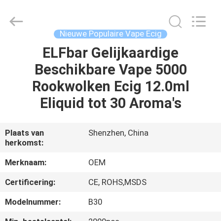
Technology
Co.,
Ltd..
All
Rights
Nieuwe Populaire Vape Ecig
Reserved.
Developed
by
ELFbar Gelijkaardige
HUIS
ECER
Beschikbare Vape 5000
PRODUCTEN
Rookwolken Ecig 12.0ml
Eliquid tot 30 Aroma's
VIDEO'S
Plaats van
Shenzhen, China
herkomst:
ONGEVEER
ONS
Merknaam:
OEM
Certificering:
CE, ROHS,MSDS
FABRIEKSREIS
Modelnummer:
B30