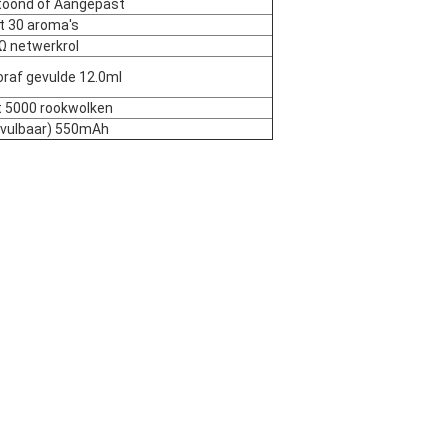
toond of Aangepast
t 30 aroma's
Ω netwerkrol
raf gevulde 12.0ml
t 5000 rookwolken
avulbaar) 550mAh