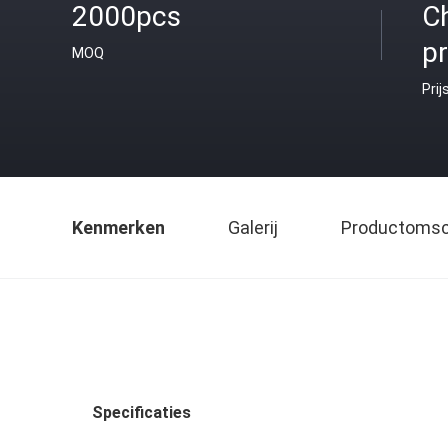
2000pcs
C
pr
MOQ
Prij
Kenmerken
Galerij
Productomsch
Specificaties