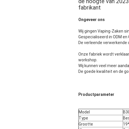
de hoogte van 2023 
fabrikant
Ongeveer ons
Wij gingen Vaping-Zaken sin
Gespecialiseerd in ODM en
De verleende verwerkende 
Onze fabriek wordt verklaa
workshop.
Wij kunnen veel meer aand
De goede kwaliteit en de g
Productparameter
Model
B3
Type
Be
Grootte
19