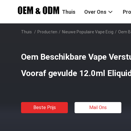
Thuis
Over Ons
Pr
Thuis
/
Producten
/
Nieuwe Populaire Vape Ecig
/
Oem Be
Oem Beschikbare Vape Verstu
Vooraf gevulde 12.0ml Eliqui
Beste Prijs
Mail Ons