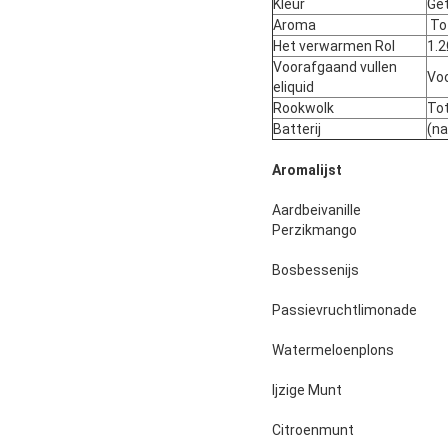
Kleur
Ge
Aroma
To
Het verwarmen Rol
1.2
Voorafgaand vullen
Voo
eliquid
Rookwolk
To
Batterij
(n
Aromalijst
Aardbeivanille
Perzikmango
Bosbessenijs
Passievruchtlimonade
Watermeloenplons
Ijzige Munt
Citroenmunt