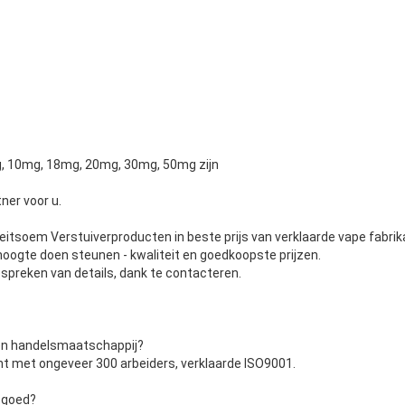
g, 10mg, 18mg, 20mg, 30mg, 50mg zijn
ner voor u.
eitsoem Verstuiverproducten in beste prijs van verklaarde vape fabrik
 hoogte doen steunen - kwaliteit en goedkoopste prijzen.
preken van details, dank te contacteren.
een handelsmaatschappij?
ikant met ongeveer 300 arbeiders, verklaarde ISO9001.
 goed?