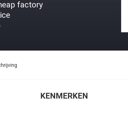
heap factory
ice
s
rijving
KENMERKEN