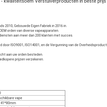
- kwaliteitsoem Verstuiverproducten in beste prijs
ds 2010, Gebouwde Eigen Fabriek in 2016 in.
 OEM orden van diverse vapeapparaten.
diensten aan meer dan 200 klanten met succes.
rd door ISO9001, ISO14001, en de Vergunning van de Overheidsproduct
acht aan uw orden besteden.
oedkopere prijzen verzekeren.
0
schikbare vape
*41*80mm