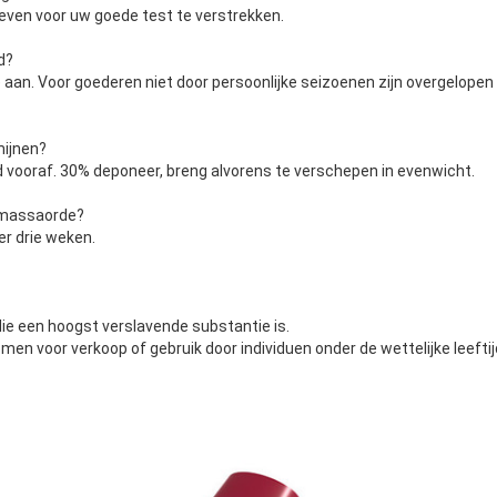
roeven voor uw goede test te verstrekken.
d?
 aan. Voor goederen niet door persoonlijke seizoenen zijn overgelopen d
mijnen?
d vooraf. 30% deponeer, breng alvorens te verschepen in evenwicht.
r massaorde?
er drie weken.
die een hoogst verslavende substantie is.
omen voor verkoop of gebruik door individuen onder de wettelijke leefti