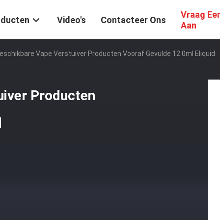
Vraag Ee
oducten
Video's
Contacteer Ons
Aan
schikbare Vape Verstuiver Producten Vooraf Gevulde 12.0ml Eliquid
iver Producten
d