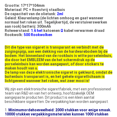
Grootte: 17*17*104mm
Materiaal: PC + Roestvrij staalbuis
De capaciteit van de olietank:
2ml
Geleid: Kleurenlamp (de lichten omhoog en gaat wanneer
normaal het roken uit. Tegelijkertijd, de verstuiverswerken
aan rook) batterij: 300mAh
Rolweerstand:
1.6 het
katoenen
Ω
kabel verwarmen draad
Rookwolk:
500 Rookwolken
Dit die type van sigaret is transparant en verbindt met de
zuigingspijp, aan een dekking van de hardwarebodem bij de
bodem. Het binnenland van de rookbuis is witte porseleinbuis,
die door het EMBLEEM van de het schermdruk op de
porseleinbuis kan worden aangepast, of door stickers te
maken houdt van u.
De lamp van deze elektronische sigaret is gekleurd, omdat de
buitenbuis transparant is, en het gehele sigaretlichaam is
lichtgevend wanneer het roken, wat zeer mooi is!
Wij zijn een elektronische sigaretfabriek, met een professioneel
team van R&D en van het ontwerp, hoofdzakelijk OEM
aangepaste producten. Dit product is een klein aantal
beschikbare sigaretten. De verpakking kan worden aangepast.
1.
Minimumordehoeveelheid: 2000 stukken voor enige smaak.
10000 stukken verpakkingsmaterialen kunnen 1000 stukken