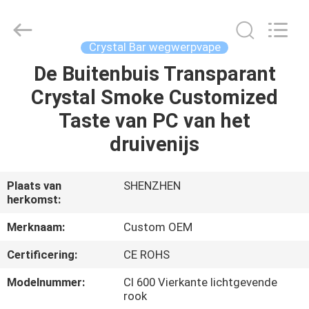
Shenzhen
Huayixing
Technology
Co.,
Ltd..
Crystal Bar wegwerpvape
All
Rights
Reserved.
De Buitenbuis Transparant
HUIS
Developed
by
Crystal Smoke Customized
ECER
PRODUCTEN
Taste van PC van het
druivenijs
VIDEO'S
Plaats van
SHENZHEN
herkomst:
ONGEVEER
ONS
Merknaam:
Custom OEM
Certificering:
CE ROHS
FABRIEKSREIS
Modelnummer:
Cl 600 Vierkante lichtgevende
rook