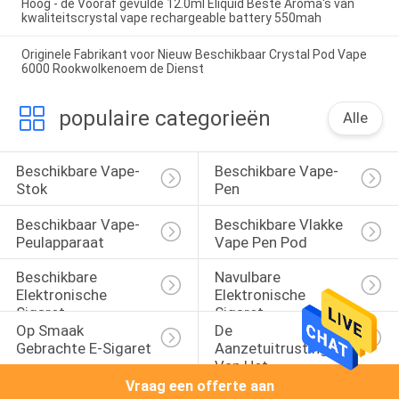
Hoog - de Vooraf gevulde 12.0ml Eliquid Beste Aroma's van
kwaliteitscrystal vape rechargeable battery 550mah
Originele Fabrikant voor Nieuw Beschikbaar Crystal Pod Vape
6000 Rookwolkenoem de Dienst
populaire categorieën
Alle
Beschikbare Vape-
Beschikbare Vape-
Stok
Pen
Beschikbaar Vape-
Beschikbare Vlakke 
Peulapparaat
Vape Pen Pod
Beschikbare 
Navulbare 
Elektronische 
Elektronische 
Sigaret
Sigaret
Op Smaak 
De 
Gebrachte E-Sigaret
Aanzetuitrustingen 
Van Het 
Peulsysteem
Vraag een offerte aan