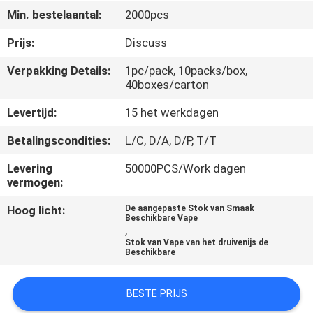
KWALITEITSCONTROLE
Min. bestelaantal:
2000pcs
Prijs:
Discuss
VERZOEK
Verpakking Details:
1pc/pack, 10packs/box,
OM
40boxes/carton
EEN
Levertijd:
15 het werkdagen
CITAAT
Betalingscondities:
L/C, D/A, D/P, T/T
SITEMAP
Levering
50000PCS/Work dagen
vermogen:
PRIVACY
Hoog licht:
De aangepaste Stok van Smaak
Beschikbare Vape
,
POLICY
Stok van Vape van het druivenijs de
Beschikbare
BESTE PRIJS