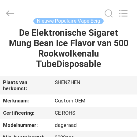
Technology
Co.,
Ltd..
All
Rights
Nieuwe Populaire Vape Ecig
Reserved.
Developed
De Elektronische Sigaret
HUIS
by
ECER
Mung Bean Ice Flavor van 500
PRODUCTEN
Rookwolkenalu
TubeDisposable
VIDEO'S
Plaats van
SHENZHEN
herkomst:
ONGEVEER
ONS
Merknaam:
Custom OEM
Certificering:
CE ROHS
FABRIEKSREIS
Modelnummer:
dageraad