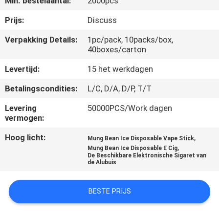
Min. bestelaantal:
2000pcs
KWALITEITSCONTROLE
Prijs:
Discuss
VERZOEK
Verpakking Details:
1pc/pack, 10packs/box,
40boxes/carton
OM
EEN
Levertijd:
15 het werkdagen
CITAAT
Betalingscondities:
L/C, D/A, D/P, T/T
Levering
50000PCS/Work dagen
SITEMAP
vermogen:
Hoog licht:
,
Mung Bean Ice Disposable Vape Stick
PRIVACY
,
Mung Bean Ice Disposable E Cig
De Beschikbare Elektronische Sigaret van
POLICY
de Alubuis
BESTE PRIJS