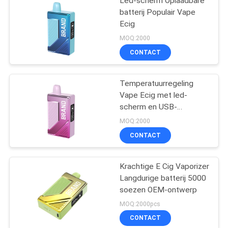
Led-scherm Oplaadbare
batterij Populair Vape
Ecig
MOQ:2000
CONTACT
Temperatuurregeling
Vape Ecig met led-
scherm en USB-
oplaadpoort
MOQ:2000
CONTACT
Krachtige E Cig Vaporizer
Langdurige batterij 5000
soezen OEM-ontwerp
MOQ:2000pcs
CONTACT