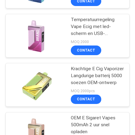
CONTACT
Temperatuurregeling
Vape Ecig met led-
scherm en USB-
oplaadpoort
MOQ:2000
CONTACT
Krachtige E Cig Vaporizer
Langdurige batterij 5000
soezen OEM-ontwerp
MOQ:2000pcs
CONTACT
OEM E Sigaret Vapes
500mAh 2 uur snel
opladen