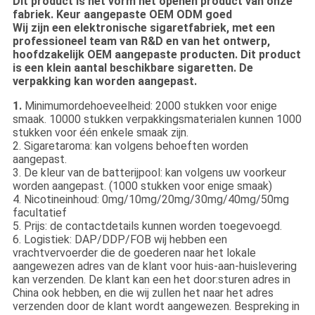
Dit product is het vorm het openen product van onze
fabriek. Keur aangepaste OEM ODM goed
Wij zijn een elektronische sigaretfabriek, met een
professioneel team van R&D en van het ontwerp,
hoofdzakelijk OEM aangepaste producten. Dit product
is een klein aantal beschikbare sigaretten. De
verpakking kan worden aangepast.
1.
Minimumordehoeveelheid: 2000 stukken voor enige
smaak. 10000 stukken verpakkingsmaterialen kunnen 1000
stukken voor één enkele smaak zijn.
2. Sigaretaroma: kan volgens behoeften worden
aangepast.
3. De kleur van de batterijpool: kan volgens uw voorkeur
worden aangepast. (1000 stukken voor enige smaak)
4. Nicotineinhoud: 0mg/10mg/20mg/30mg/40mg/50mg
facultatief
5. Prijs: de contactdetails kunnen worden toegevoegd.
6. Logistiek: DAP/DDP/FOB wij hebben een
vrachtvervoerder die de goederen naar het lokale
aangewezen adres van de klant voor huis-aan-huislevering
kan verzenden. De klant kan een het door:sturen adres in
China ook hebben, en die wij zullen het naar het adres
verzenden door de klant wordt aangewezen. Bespreking in