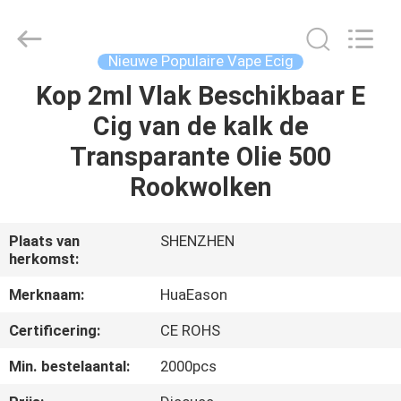
Beschikbare
Vape
Leverancier.
Copyright
©
Nieuwe Populaire Vape Ecig
2021
-
2025
Kop 2ml Vlak Beschikbaar E
HUIS
huaeason.com.
All
Cig van de kalk de
Rights
Reserved.
Developed
PRODUCTEN
Transparante Olie 500
by
ECER
Rookwolken
VIDEO'S
Plaats van
SHENZHEN
herkomst:
ONGEVEER
ONS
Merknaam:
HuaEason
Certificering:
CE ROHS
FABRIEKSREIS
Min. bestelaantal:
2000pcs