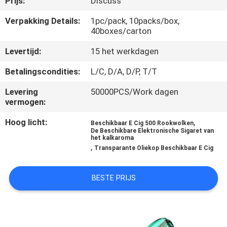
Prijs:
Discuss
KWALITEITSCONTROLE
Verpakking Details:
1pc/pack, 10packs/box,
40boxes/carton
VERZOEK
Levertijd:
15 het werkdagen
OM
EEN
Betalingscondities:
L/C, D/A, D/P, T/T
CITAAT
Levering
50000PCS/Work dagen
vermogen:
Hoog licht:
,
Beschikbaar E Cig 500 Rookwolken
De Beschikbare Elektronische Sigaret van
het kalkaroma
,
Transparante Oliekop Beschikbaar E Cig
BESTE PRIJS