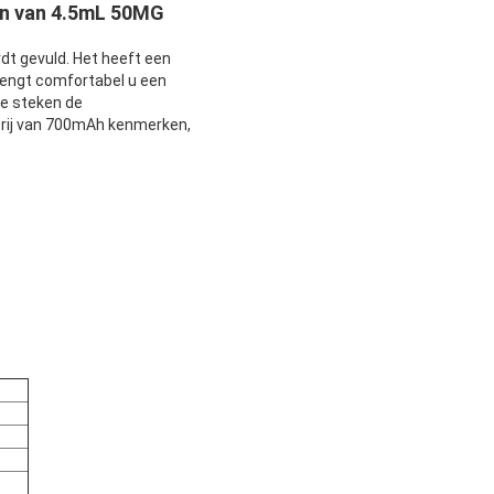
en van 4.5mL 50MG
dt gevuld. Het heeft een
rengt comfortabel u een
te steken de
rij van 700mAh kenmerken,