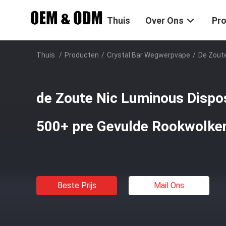
Thuis
Over Ons
Pr
Thuis
/
Producten
/
Crystal Bar Wegwerpvape
/
De Zout
de Zoute Nic Luminous Dispo
500+ pre Gevulde Rookwolke
Beste Prijs
Mail Ons