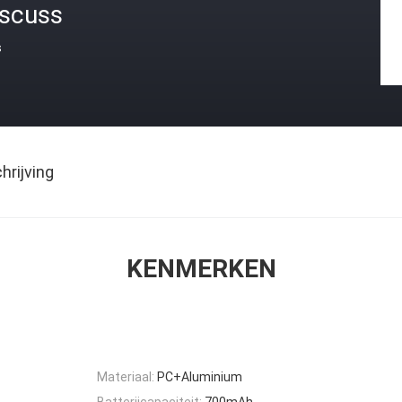
iscuss
s
rijving
KENMERKEN
Materiaal:
PC+Aluminium
Batterijcapaciteit:
700mAh