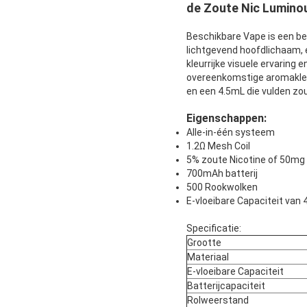
de Zoute Nic Lumino
Beschikbare Vape is een be
lichtgevend hoofdlichaam, 
kleurrijke visuele ervarin
overeenkomstige aromakleu
en een 4.5mL die vulden zou
Eigenschappen:
Alle-in-één systeem
1.2Ω Mesh Coil
5% zoute Nicotine of 50mg
700mAh batterij
500 Rookwolken
E-vloeibare Capaciteit van
Specificatie:
Grootte
Materiaal
E-vloeibare Capaciteit
Batterijcapaciteit
Rolweerstand