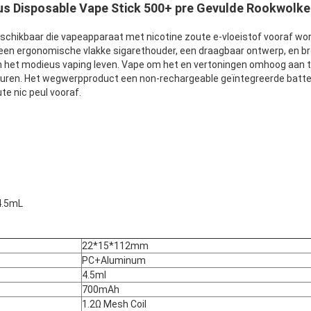
us Disposable Vape Stick 500+ pre Gevulde Rookwolk
schikbaar die vapeapparaat met nicotine zoute e-vloeistof vooraf wor
een ergonomische vlakke sigarethouder, een draagbaar ontwerp, en b
g en het modieus vaping leven. Vape om het en vertoningen omhoog aan 
ren. Het wegwerpproduct een non-rechargeable geïntegreerde batte
te nic peul vooraf.
 4.5mL
22*15*112mm
PC+Aluminum
4.5ml
700mAh
1.2Ω Mesh Coil