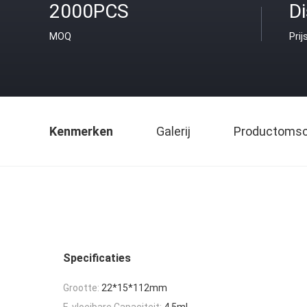
2000PCS
D
MOQ
Prij
Kenmerken
Galerij
Productomsch
Specificaties
Grootte:
22*15*112mm
E-vloeibare Capaciteit:
4.5ml