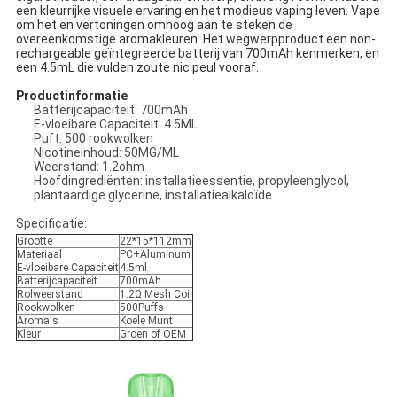
een kleurrijke visuele ervaring en het modieus vaping leven. Vape
om het en vertoningen omhoog aan te steken de
overeenkomstige aromakleuren. Het wegwerpproduct een non-
rechargeable geïntegreerde batterij van 700mAh kenmerken, en
een 4.5mL die vulden zoute nic peul vooraf.
Productinformatie
Batterijcapaciteit: 700mAh
E-vloeibare Capaciteit: 4.5ML
Puft: 500 rookwolken
Nicotineinhoud: 50MG/ML
Weerstand: 1.2ohm
Hoofdingrediënten: installatieessentie, propyleenglycol,
plantaardige glycerine, installatiealkaloïde.
Specificatie:
Grootte
22*15*112mm
Materiaal
PC+Aluminum
E-vloeibare Capaciteit
4.5ml
Batterijcapaciteit
700mAh
Rolweerstand
1.2Ω Mesh Coil
Rookwolken
500Puffs
Aroma's
Koele Munt
Kleur
Groen of OEM