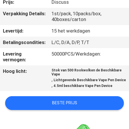
KWALITEITSCONTROLE
Prijs:
Discuss
Verpakking Details:
1st/pack, 10packs/box,
40boxes/carton
VERZOEK
OM
Levertijd:
15 het werkdagen
EEN
Betalingscondities:
L/C, D/A, D/P, T/T
CITAAT
Levering
50000PCS/Werkdagen:
vermogen:
SITEMAP
Hoog licht:
Stok van 500 Rookwolken de Beschikbare
Vape
,
Lichtgevende Beschikbare Vape Pen Device
,
PRIVACY
4.5ml beschikbare Vape Pen Device
POLICY
BESTE PRIJS