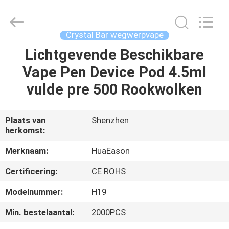
Shenzhen
Huayixing
Technology
Co.,
Ltd..
Crystal Bar wegwerpvape
All
Rights
Reserved.
Lichtgevende Beschikbare
HUIS
Developed
by
Vape Pen Device Pod 4.5ml
ECER
PRODUCTEN
vulde pre 500 Rookwolken
VIDEO'S
Plaats van
Shenzhen
herkomst:
ONGEVEER
Merknaam:
HuaEason
ONS
Certificering:
CE ROHS
Modelnummer:
H19
FABRIEKSREIS
Min. bestelaantal:
2000PCS