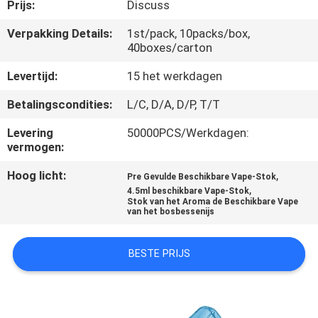
KWALITEITSCONTROLE
Prijs:
Discuss
Verpakking Details:
1st/pack, 10packs/box,
40boxes/carton
VERZOEK
OM
Levertijd:
15 het werkdagen
EEN
Betalingscondities:
L/C, D/A, D/P, T/T
CITAAT
Levering
50000PCS/Werkdagen:
vermogen:
SITEMAP
Hoog licht:
,
Pre Gevulde Beschikbare Vape-Stok
,
4.5ml beschikbare Vape-Stok
Stok van het Aroma de Beschikbare Vape
PRIVACY
van het bosbessenijs
POLICY
BESTE PRIJS