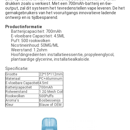
drukken zoals u verkiest. Met een 700mAh-batterij en 6w-
output, zal dit systeem het tevredenstellen vape leveren. De het
gemakgebruikers van het vooruitgangs innovatieve ladende
ontwerp en is tijdbesparend.
Productinformatie
Batterijcapaciteit: 700mAh
E-vloeibare Capaciteit: 4.5ML
Puft: 500 rookwolken
Nicotineinhoud: 50MG/ML
Weerstand: 1.2ohm
Hoofdingrediënten: installatieessentie, propyleenglycol,
plantaardige glycerine, installatiealkaloïde.
Specificatie:
Grootte
22*15*112mm
Materiaal
PC+Aluminum
E-vloeibare Capaciteit
4.5ml
Batterijcapaciteit
700mAh
Rolweerstand
1.2Ω Mesh Coil
Rookwolken
500Puffs
Aroma's
Bosbessenijs
Kleur
Blauw of OEM