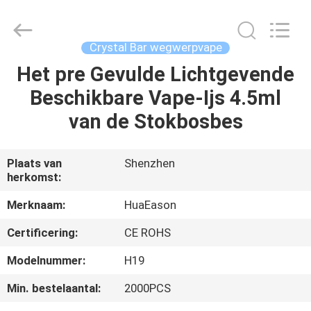
Technology
Co.,
Ltd..
All
Rights
Crystal Bar wegwerpvape
Reserved.
Developed
by
Het pre Gevulde Lichtgevende
HUIS
ECER
Beschikbare Vape-Ijs 4.5ml
PRODUCTEN
van de Stokbosbes
VIDEO'S
Plaats van
Shenzhen
herkomst:
ONGEVEER
Merknaam:
HuaEason
ONS
Certificering:
CE ROHS
Modelnummer:
H19
FABRIEKSREIS
Min. bestelaantal:
2000PCS