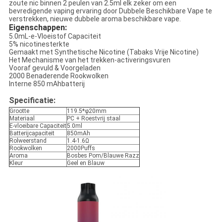
zoute nic binnen 2 peulen van 2.5ml elk zeker om een
bevredigende vaping ervaring door Dubbele Beschikbare Vape te
verstrekken, nieuwe dubbele aroma beschikbare vape.
Eigenschappen:
5.0mL-e-Vloeistof Capaciteit
5% nicotinesterkte
Gemaakt met Synthetische Nicotine (Tabaks Vrije Nicotine)
Het Mechanisme van het trekken-activeringsvuren
Vooraf gevuld & Voorgeladen
2000 Benaderende Rookwolken
Interne 850 mAhbatterij
Specificatie:
Grootte
119.5*φ20mm
Materiaal
PC + Roestvrij staal
E-vloeibare Capaciteit
5.0ml
Batterijcapaciteit
850mAh
Rolweerstand
1.4-1.6Ω
Rookwolken
2000Puffs
Aroma
Bosbes Pom/Blauwe Razz
Kleur
Geel en Blauw