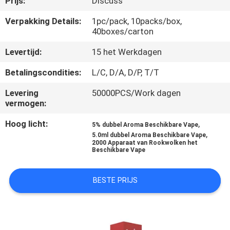
Prijs:
Discuss
KWALITEITSCONTROLE
Verpakking Details:
1pc/pack, 10packs/box,
40boxes/carton
VERZOEK
Levertijd:
15 het Werkdagen
OM
EEN
Betalingscondities:
L/C, D/A, D/P, T/T
CITAAT
Levering
50000PCS/Work dagen
vermogen:
SITEMAP
Hoog licht:
,
5% dubbel Aroma Beschikbare Vape
,
5.0ml dubbel Aroma Beschikbare Vape
2000 Apparaat van Rookwolken het
Beschikbare Vape
PRIVACY
POLICY
BESTE PRIJS