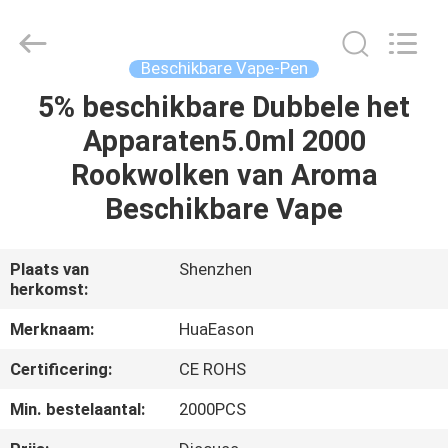
Huayixing
Technology
Co.,
Ltd..
All
Beschikbare Vape-Pen
Rights
Reserved.
Developed
5% beschikbare Dubbele het
HUIS
by
ECER
Apparaten5.0ml 2000
PRODUCTEN
Rookwolken van Aroma
Beschikbare Vape
VIDEO'S
Plaats van
Shenzhen
herkomst:
ONGEVEER
ONS
Merknaam:
HuaEason
Certificering:
CE ROHS
FABRIEKSREIS
Min. bestelaantal:
2000PCS