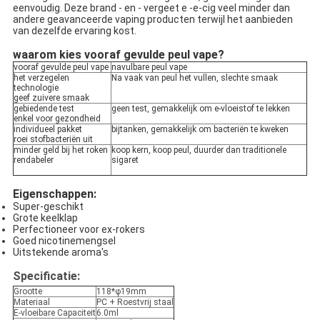
eenvoudig. Deze brand - en - vergeet e -e-cig veel minder dan
andere geavanceerde vaping producten terwijl het aanbieden
van dezelfde ervaring kost.
waarom kies vooraf gevulde peul vape?
vooraf gevulde peul vape
navulbare peul vape
het verzegelen
Na vaak van peul het vullen, slechte smaak
technologie
geef zuivere smaak
gebiedende test
geen test, gemakkelijk om e-vloeistof te lekken
enkel voor gezondheid
individueel pakket
bijtanken, gemakkelijk om bacteriën te kweken
roei stofbacteriën uit
minder geld bij het roken
koop kern, koop peul, duurder dan traditionele
rendabeler
sigaret
Eigenschappen:
Super-geschikt
Grote keelklap
Perfectioneer voor ex-rokers
Goed nicotinemengsel
Uitstekende aroma's
Specificatie:
Grootte
118*φ19mm
Materiaal
PC + Roestvrij staal
E-vloeibare Capaciteit
6.0ml