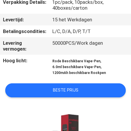
KWALITEITSCONTROLE
Verpakking Details:
1pc/pack, 10packs/box,
40boxes/carton
Levertijd:
15 het Werkdagen
VERZOEK
OM
Betalingscondities:
L/C, D/A, D/P, T/T
EEN
Levering
50000PCS/Work dagen
vermogen:
CITAAT
Hoog licht:
,
Rode Beschikbare Vape-Pen
,
6.0ml beschikbare Vape-Pen
1200mAh beschikbare Rookpen
BESTE PRIJS