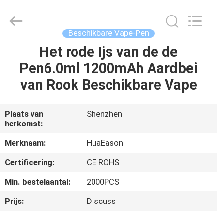
Pen
van
ROHS
Leverancier.
Copyright
Beschikbare Vape-Pen
©
2021
-
Het rode Ijs van de de
HUIS
2024
huaeason.com.
Pen6.0ml 1200mAh Aardbei
All
Rights
Reserved.
PRODUCTEN
van Rook Beschikbare Vape
Developed
by
ECER
VIDEO'S
Plaats van
Shenzhen
herkomst:
ONGEVEER
Merknaam:
HuaEason
ONS
Certificering:
CE ROHS
Min. bestelaantal:
2000PCS
FABRIEKSREIS
Prijs:
Discuss