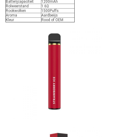
Batterijcapaciteit
1200mAh
Rolweerstand
1.6Ω
Rookwolken
1500Puffs
Aroma
Aardbeiijs
Kleur
Rood of OEM