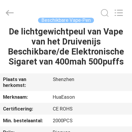
Huayixing
Technology
Co.,
Ltd..
All
Beschikbare Vape-Pen
Rights
Reserved.
Developed
De lichtgewichtpeul van Vape
HUIS
by
ECER
van het Druivenijs
PRODUCTEN
Beschikbare/de Elektronische
Sigaret van 400mah 500puffs
VIDEO'S
Plaats van
Shenzhen
herkomst:
ONGEVEER
ONS
Merknaam:
HuaEason
Certificering:
CE ROHS
FABRIEKSREIS
Min. bestelaantal:
2000PCS