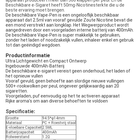
apparaat produceert meer dan 500 klappen per peul. En de
Beschikbare e-Sigaret heeft 50mg-Nicotinesterkte die u de
beste ervaring moet brengen.
De beschikbare Vape-Pen is een ongelooflijk beschikbaar
apparaat dat 2.5ml van vooraf gevulde Zoute Nicotine bevat die
een mond verstrekt aan longklap. Het Wegwerpproduct wordt
aangedreven door een voorgeladen interne batterij van 400mAh.
De beschikbare Vape-Pen is super makkelijk te gebruiken,
zonder het laden of noodzakelijk vullen, inhaleer enkel en gebruik
tot dan geëindigd wegdoen.
Productinformatie
Ultra Lichtgewicht en Compact Ontwerp
Ingebouwde 400mAh-Batterij
De beschikbare e-sigaret vereist geen onderhoud, het laden of
het opnieuw vullen
Vooraf gevuld, geen behoefte aan slordige nieuwe vullingen
500+-rookwolken per peul, ongeveer gelijkwaardig aan 20
sigaretten.
Voorgeladen, puf eenvoudig op het te activeren apparaat
Rijke aroma's om aan diverse behoeften te voldoen
Specificatie:
Grootte
94.5*φ14mm
Materiaal
PC + Roestvrij staal
E-vloeibare Capaciteit
2.5ML
Batterijcapaciteit
400mAh
Rolweerstand
1.2Ω