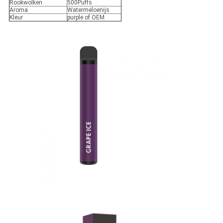
Rookwolken
500Puffs
Aroma
Watermeloenijs
Kleur
purple of OEM