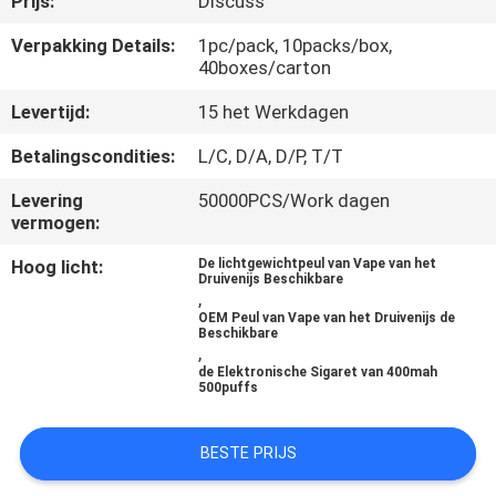
Prijs:
Discuss
KWALITEITSCONTROLE
Verpakking Details:
1pc/pack, 10packs/box,
40boxes/carton
VERZOEK
Levertijd:
15 het Werkdagen
OM
EEN
Betalingscondities:
L/C, D/A, D/P, T/T
CITAAT
Levering
50000PCS/Work dagen
vermogen:
SITEMAP
Hoog licht:
De lichtgewichtpeul van Vape van het
Druivenijs Beschikbare
,
OEM Peul van Vape van het Druivenijs de
PRIVACY
Beschikbare
,
POLICY
de Elektronische Sigaret van 400mah
500puffs
BESTE PRIJS