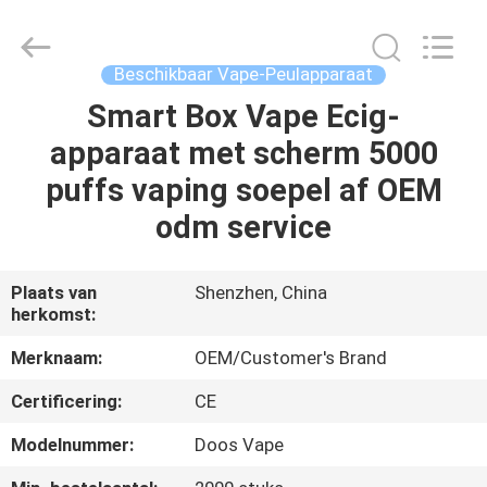
1000
Rookwolken
Beschikbaar
Vape
Leverancier.
Beschikbaar Vape-Peulapparaat
Copyright
©
2021
Smart Box Vape Ecig-
HUIS
-
2024
apparaat met scherm 5000
huaeason.com.
All
Rights
PRODUCTEN
puffs vaping soepel af OEM
Reserved.
Developed
by
odm service
ECER
VIDEO'S
Plaats van
Shenzhen, China
herkomst:
ONGEVEER
ONS
Merknaam:
OEM/Customer's Brand
Certificering:
CE
FABRIEKSREIS
Modelnummer:
Doos Vape