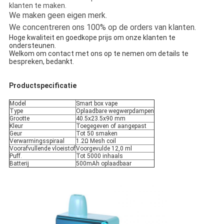
klanten te maken.
We maken geen eigen merk.
We concentreren ons 100% op de orders van klanten.
Hoge kwaliteit en goedkope prijs om onze klanten te
ondersteunen.
Welkom om contact met ons op te nemen om details te
bespreken, bedankt.
Productspecificatie
Model
Smart box vape
Type
Oplaadbare wegwerpdampen
Grootte
40.5x23.5x90 mm
Kleur
Toegegeven of aangepast
Geur
Tot 50 smaken
Verwarmingsspiraal
1.2Ω Mesh coil
Voorafvullende vloeistof
Voorgevulde 12,0 ml
Puff.
Tot 5000 inhaals
Batterij
500mAh oplaadbaar