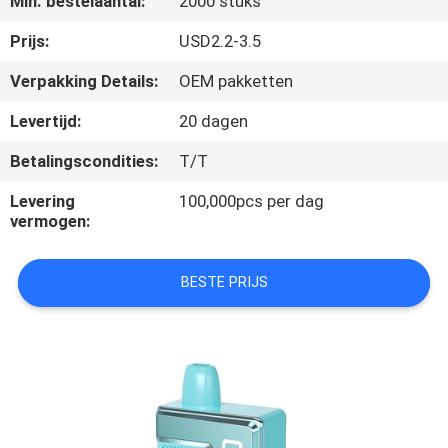
Min. bestelaantal:
2000 stuks
KWALITEITSCONTROLE
Prijs:
USD2.2-3.5
VERZOEK
Verpakking Details:
OEM pakketten
OM
Levertijd:
20 dagen
EEN
Betalingscondities:
T/T
CITAAT
Levering
100,000pcs per dag
vermogen:
BESTE PRIJS