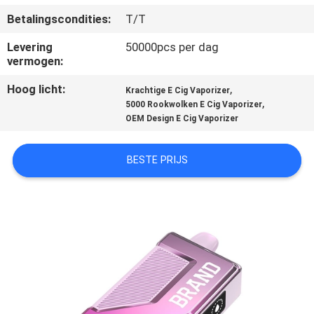
KWALITEITSCONTROLE
Betalingscondities:
T/T
Levering
50000pcs per dag
VERZOEK
vermogen:
OM
Hoog licht:
,
Krachtige E Cig Vaporizer
EEN
,
5000 Rookwolken E Cig Vaporizer
CITAAT
OEM Design E Cig Vaporizer
BESTE PRIJS
SITEMAP
PRIVACY
POLICY