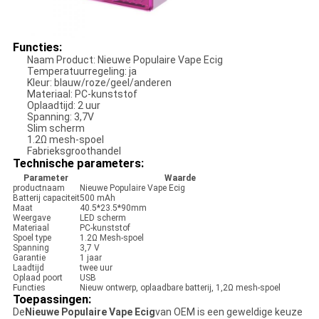
Functies:
Naam Product: Nieuwe Populaire Vape Ecig
Temperatuurregeling: ja
Kleur: blauw/roze/geel/anderen
Materiaal: PC-kunststof
Oplaadtijd: 2 uur
Spanning: 3,7V
Slim scherm
1.2Ω mesh-spoel
Fabrieksgroothandel
Technische parameters:
Parameter
Waarde
productnaam
Nieuwe Populaire Vape Ecig
Batterij capaciteit
500 mAh
Maat
40.5*23.5*90mm
Weergave
LED scherm
Materiaal
PC-kunststof
Spoel type
1.2Ω Mesh-spoel
Spanning
3,7 V
Garantie
1 jaar
Laadtijd
twee uur
Oplaad poort
USB
Functies
Nieuw ontwerp, oplaadbare batterij, 1,2Ω mesh-spoel
Toepassingen:
De
Nieuwe Populaire Vape Ecig
van OEM is een geweldige keuze