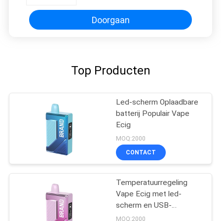
Doorgaan
Top Producten
Led-scherm Oplaadbare
batterij Populair Vape
Ecig
MOQ:2000
CONTACT
Temperatuurregeling
Vape Ecig met led-
scherm en USB-
oplaadpoort
MOQ:2000