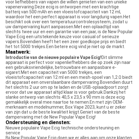
voor liefhebbers van vapen die willen genieten van een unieke
vapenervaring.Deze ecig is ontworpen met een krachtige
batterij van 500 mAh en een vloeistofcapaciteit van 12 ml,
waardoor het een perfect apparaat is voor langdurig vapen.Het
beschikt ook over een temperatuurcontrolesysteem, zodat u
uw dampervaring kunt aanpassen.Met een oplaadtijd van
slechts twee uur en een garantie van een jaar, is de New Popular
Vape Ecig een uitstekende keuze voor casual of serieuze
vapers.Bovendien heeft het een zeer goedkope prijs en biedt
het tot 5000 trekjes.Een betere ecig vind je niet op de markt.
Maatwerk:
Introductie van de nieuwe populaire Vape Ecig!
Dit slimme
apparaat is perfect voor vapenliefhebbers die op zoek zijn naar
een gebruiksvriendelijke, betrouwbare en aanpasbare e-
sigaret.Met een capaciteit van 5000 trekjes, een
vloeistofcapaciteit van 12 ml en een mesh-spoel van 1,2 Ω biedt
dit apparaat een onverslaanbare dampervaring.Bovendien duurt
het slechts 2 uur om op te laden en de USB-oplaadpoort zorgt
ervoor dat uw apparaat altijd klaar is voor gebruik.Dankzij het
slanke ontwerp van slechts 40,5 x 23,5 x 90 mm is deze ecig
gemakkelijk overal mee naartoe te nemen.En met zijn OEM-
merknaam en modelnummer, Box Vape 2023, kunt u er zeker
van zijn dat u de beste kwaliteit krijgt.Geniet van de beste
dampervaring met de New Popular Vape Ecig!
Ondersteuning en diensten:
Nieuwe populaire Vape Ecig technische ondersteuning en
service
Bij New Popular Vape Ecig doen we er alles aan om onze klanten