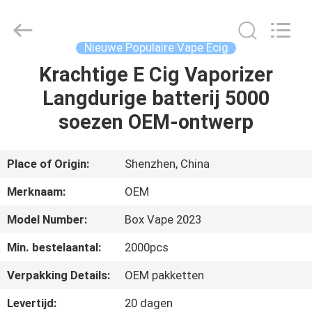
Beschikbare
Vape
Supplier.
Copyright
©
Nieuwe Populaire Vape Ecig
2021
-
2025
Krachtige E Cig Vaporizer
HUIS
Shenzhen
Huayixing
Langdurige batterij 5000
Technology
Co.,
Ltd..
PRODUCTEN
soezen OEM-ontwerp
All
Rights
Reserved.
Developed
by
VIDEO'S
Place of Origin:
Shenzhen, China
ECER
Merknaam:
OEM
ONGEVEER
Model Number:
Box Vape 2023
ONS
Min. bestelaantal:
2000pcs
FABRIEKSREIS
Verpakking Details:
OEM pakketten
Levertijd:
20 dagen