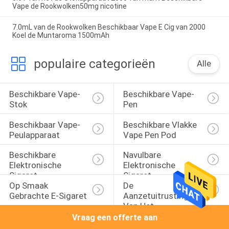
Vape de Rookwolken50mg nicotine
7.0mL van de Rookwolken Beschikbaar Vape E Cig van 2000
Koel de Muntaroma 1500mAh
populaire categorieën
Alle
Beschikbare Vape-
Beschikbare Vape-
Stok
Pen
Beschikbaar Vape-
Beschikbare Vlakke 
Peulapparaat
Vape Pen Pod
Beschikbare 
Navulbare 
Elektronische 
Elektronische 
Sigaret
Sigaret
Op Smaak 
De 
Gebrachte E-Sigaret
Aanzetuitrustingen 
Van Het 
Peulsysteem
Vraag een offerte aan