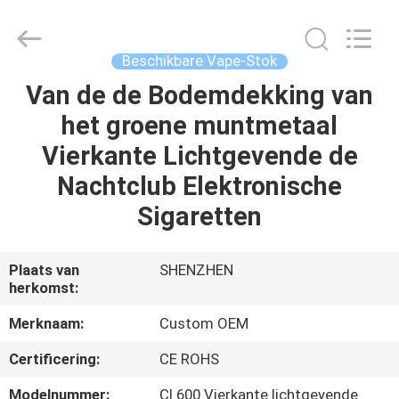
Technology
Co.,
Ltd..
All
Rights
Beschikbare Vape-Stok
Reserved.
Developed
by
Van de de Bodemdekking van
HUIS
ECER
het groene muntmetaal
PRODUCTEN
Vierkante Lichtgevende de
Nachtclub Elektronische
VIDEO'S
Sigaretten
ONGEVEER
Plaats van
SHENZHEN
herkomst:
ONS
Merknaam:
Custom OEM
FABRIEKSREIS
Certificering:
CE ROHS
Modelnummer:
Cl 600 Vierkante lichtgevende