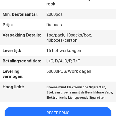
KWALITEITSCONTROLE
rook
Min. bestelaantal:
2000pcs
VERZOEK
Prijs:
Discuss
OM
Verpakking Details:
1pc/pack, 10packs/box,
EEN
40boxes/carton
CITAAT
Levertijd:
15 het werkdagen
SITEMAP
Betalingscondities:
L/C, D/A, D/P, T/T
Levering
50000PCS/Work dagen
vermogen:
PRIVACY
POLICY
Hoog licht:
,
Groene munt Elektronische Sigaretten
,
Stok van groene munt de Beschikbare Vape
Elektronische Lichtgevende Sigaretten
BESTE PRIJS