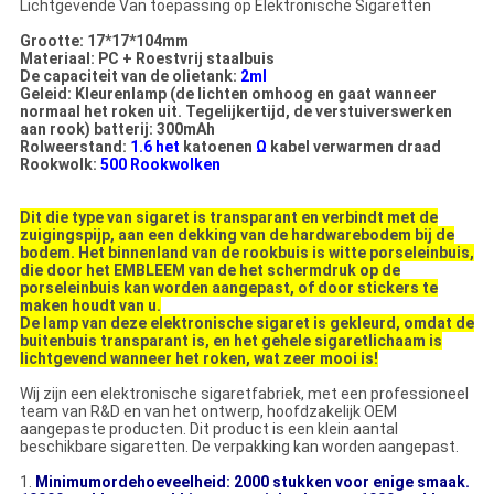
Lichtgevende Van toepassing op Elektronische Sigaretten
Grootte: 17*17*104mm
Materiaal: PC + Roestvrij staalbuis
De capaciteit van de olietank:
2ml
Geleid: Kleurenlamp (de lichten omhoog en gaat wanneer
normaal het roken uit. Tegelijkertijd, de verstuiverswerken
aan rook) batterij: 300mAh
Rolweerstand:
1.6 het
katoenen
Ω
kabel verwarmen draad
Rookwolk:
500 Rookwolken
Dit die type van sigaret is transparant en verbindt met de
zuigingspijp, aan een dekking van de hardwarebodem bij de
bodem. Het binnenland van de rookbuis is witte porseleinbuis,
die door het EMBLEEM van de het schermdruk op de
porseleinbuis kan worden aangepast, of door stickers te
maken houdt van u.
De lamp van deze elektronische sigaret is gekleurd, omdat de
buitenbuis transparant is, en het gehele sigaretlichaam is
lichtgevend wanneer het roken, wat zeer mooi is!
Wij zijn een elektronische sigaretfabriek, met een professioneel
team van R&D en van het ontwerp, hoofdzakelijk OEM
aangepaste producten. Dit product is een klein aantal
beschikbare sigaretten. De verpakking kan worden aangepast.
1.
Minimumordehoeveelheid: 2000 stukken voor enige smaak.