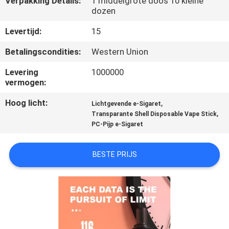
Verpakking Details:
1 middelgrote doos 10 kleine
KWALITEITSCONTROLE
dozen
Levertijd:
15
VERZOEK
Betalingscondities:
Western Union
OM
EEN
Levering
1000000
vermogen:
CITAAT
Hoog licht:
,
Lichtgevende e-Sigaret
,
Transparante Shell Disposable Vape Stick
PC-Pijp e-Sigaret
BESTE PRIJS