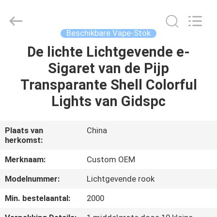
E
Cig
Leverancier.
Copyright
©
Beschikbare Vape-Stok
2021
-
2024
De lichte Lichtgevende e-
HUIS
huaeason.com.
All
Sigaret van de Pijp
Rights
Reserved.
Developed
PRODUCTEN
Transparante Shell Colorful
by
ECER
Lights van Gidspc
VIDEO'S
Plaats van
China
herkomst:
ONGEVEER
ONS
Merknaam:
Custom OEM
Modelnummer:
Lichtgevende rook
FABRIEKSREIS
Min. bestelaantal:
2000