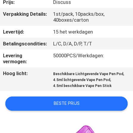
KWALITEITSCONTROLE
Prijs:
Discuss
Verpakking Details:
1st/pack, 10packs/box,
40boxes/carton
VERZOEK
OM
Levertijd:
15 het werkdagen
EEN
Betalingscondities:
L/C, D/A, D/P, T/T
CITAAT
Levering
50000PCS/Werkdagen:
vermogen:
SITEMAP
Hoog licht:
,
Beschikbare Lichtgevende Vape Pen Pod
,
4.5ml lichtgevende Vape Pen Pod
4.5ml beschikbare Vape Pen Stick
PRIVACY
POLICY
BESTE PRIJS