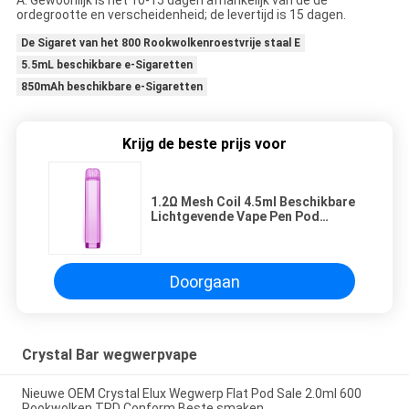
A: Gewoonlijk is het 10-15 dagen afhankelijk van de de
ordegrootte en verscheidenheid; de levertijd is 15 dagen.
De Sigaret van het 800 Rookwolkenroestvrije staal E
5.5mL beschikbare e-Sigaretten
850mAh beschikbare e-Sigaretten
Krijg de beste prijs voor
1.2Ω Mesh Coil 4.5ml Beschikbare
Lichtgevende Vape Pen Pod
700mAh
Doorgaan
Crystal Bar wegwerpvape
Nieuwe OEM Crystal Elux Wegwerp Flat Pod Sale 2.0ml 600
Rookwolken TPD Conform Beste smaken