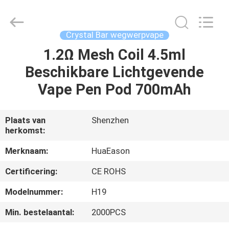
Technology
Co.,
Ltd..
All
Rights
Crystal Bar wegwerpvape
Reserved.
Developed
by
1.2Ω Mesh Coil 4.5ml
HUIS
ECER
Beschikbare Lichtgevende
PRODUCTEN
Vape Pen Pod 700mAh
VIDEO'S
Plaats van
Shenzhen
herkomst:
ONGEVEER
Merknaam:
HuaEason
ONS
Certificering:
CE ROHS
Modelnummer:
H19
FABRIEKSREIS
Min. bestelaantal:
2000PCS