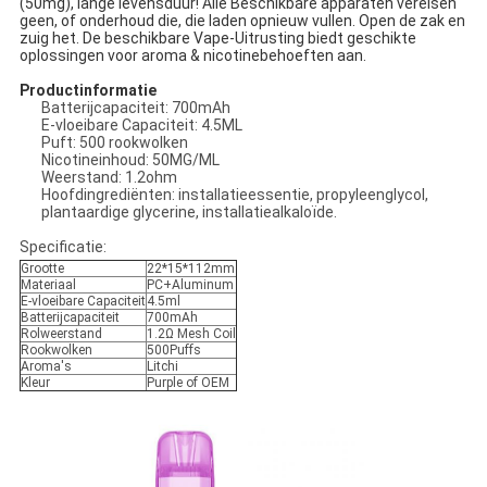
(50mg), lange levensduur! Alle Beschikbare apparaten vereisen
geen, of onderhoud die, die laden opnieuw vullen. Open de zak en
zuig het. De beschikbare Vape-Uitrusting biedt geschikte
oplossingen voor aroma & nicotinebehoeften aan.
Productinformatie
Batterijcapaciteit: 700mAh
E-vloeibare Capaciteit: 4.5ML
Puft: 500 rookwolken
Nicotineinhoud: 50MG/ML
Weerstand: 1.2ohm
Hoofdingrediënten: installatieessentie, propyleenglycol,
plantaardige glycerine, installatiealkaloïde.
Specificatie:
Grootte
22*15*112mm
Materiaal
PC+Aluminum
E-vloeibare Capaciteit
4.5ml
Batterijcapaciteit
700mAh
Rolweerstand
1.2Ω Mesh Coil
Rookwolken
500Puffs
Aroma's
Litchi
Kleur
Purple of OEM