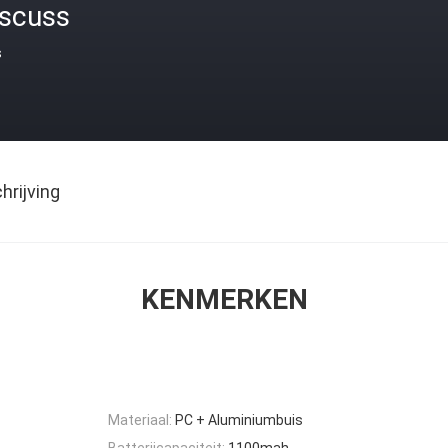
iscuss
s
rijving
KENMERKEN
Materiaal:
PC + Aluminiumbuis
Batterijcapaciteit:
1100mah