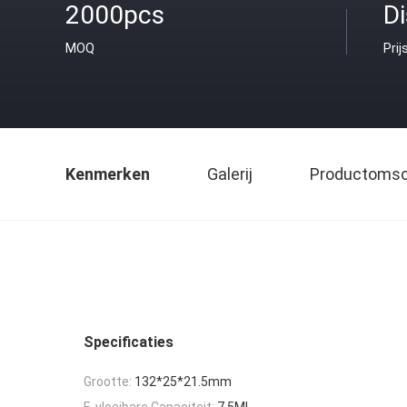
2000pcs
D
MOQ
Prij
Kenmerken
Galerij
Productomsch
Specificaties
Grootte:
132*25*21.5mm
E-vloeibare Capaciteit:
7.5ML