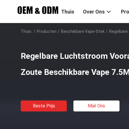
Thuis
Over Ons
Pr
Thuis
/
Producten
/
Beschikbare Vape-Stok
/
Regelbare
Regelbare Luchtstroom Voora
Zoute Beschikbare Vape 7.5
Beste Prijs
Mail Ons