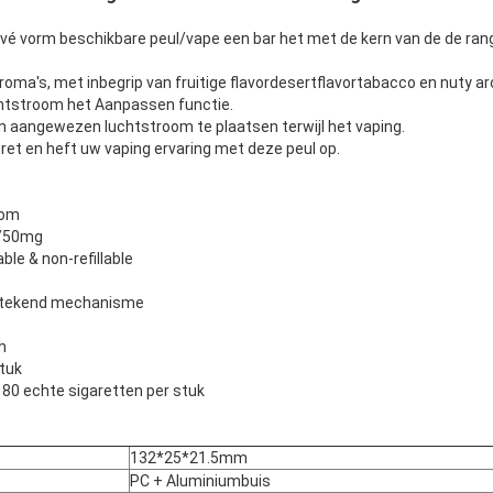
ivé vorm beschikbare peul/vape een bar het met de kern van de de ra
oma's, met inbegrip van fruitige flavordesertflavortabacco en nuty ar
htstroom het Aanpassen functie.
n aangewezen luchtstroom te plaatsen terwijl het vaping.
ret en heft uw vaping ervaring met deze peul op.
oom
%/50mg
le & non-refillable
 stekend mechanisme
h
tuk
 80 echte sigaretten per stuk
132*25*21.5mm
PC + Aluminiumbuis