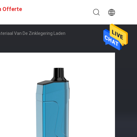
n Offerte
eriaal Van De Zinklegering Laden