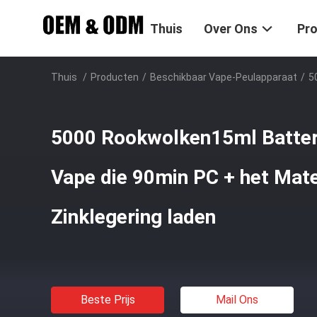
Thuis
Over Ons
Pr
Thuis
/
Producten
/
Beschikbaar Vape-Peulapparaat
/
5
5000 Rookwolken15ml Batteri
Vape die 90min PC + het Mate
Zinklegering laden
Beste Prijs
Mail Ons