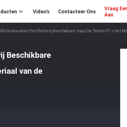
Vraag Ee
oducten
Video's
Contacteer Ons
Aan
000 Rookwolken15ml Batterij Beschikbare Vape Die 90min PC + Het Mat
j Beschikbare
riaal van de