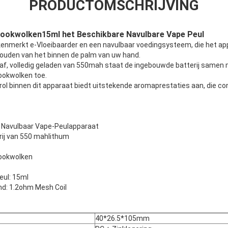
PRODUCTOMSCHRIJVING
Rookwolken15ml het Beschikbare Navulbare Vape Peul
kenmerkt e-Vloeibaarder en een navulbaar voedingsysteem, die het a
 houden van het binnen de palm van uw hand.
raf, volledig geladen van 550mah staat de ingebouwde batterij samen
ookwolken toe.
ol binnen dit apparaat biedt uitstekende aromaprestaties aan, die co
 Navulbaar Vape-Peulapparaat
erij van 550 mahlithum
rookwolken
eul: 15ml
d: 1.2ohm Mesh Coil
40*26.5*105mm