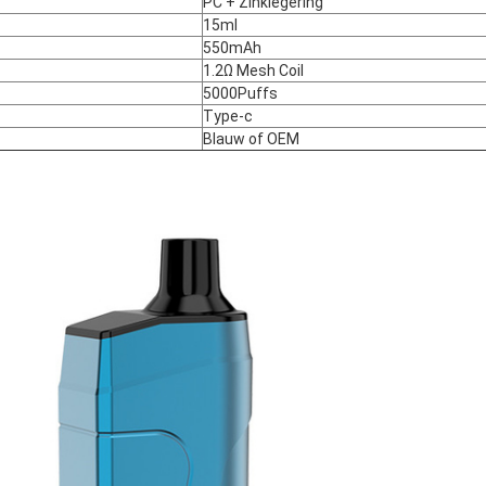
PC + Zinklegering
15ml
550mAh
1.2Ω Mesh Coil
5000Puffs
Type-c
Blauw of OEM