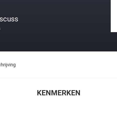
iscuss
s
rijving
KENMERKEN