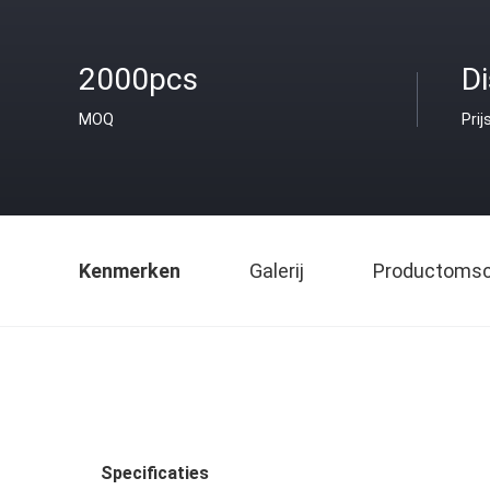
2000pcs
D
MOQ
Prij
Kenmerken
Galerij
Productomsch
Specificaties