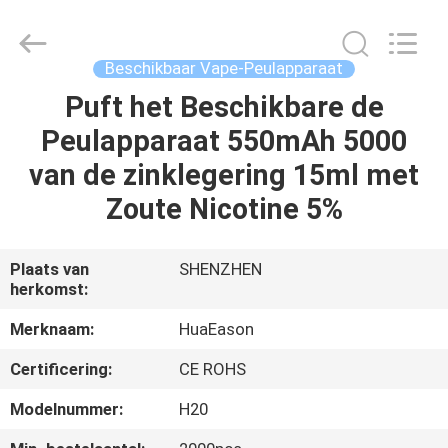
Huayixing
Technology
Co.,
Ltd..
All
Beschikbaar Vape-Peulapparaat
Rights
Reserved.
Puft het Beschikbare de
HUIS
Developed
by
ECER
Peulapparaat 550mAh 5000
PRODUCTEN
van de zinklegering 15ml met
Zoute Nicotine 5%
VIDEO'S
Plaats van
SHENZHEN
herkomst:
ONGEVEER
ONS
Merknaam:
HuaEason
Certificering:
CE ROHS
FABRIEKSREIS
Modelnummer:
H20