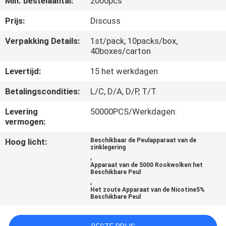
Min. bestelaantal:
2000pcs
KWALITEITSCONTROLE
Prijs:
Discuss
VERZOEK
Verpakking Details:
1st/pack, 10packs/box,
40boxes/carton
OM
EEN
Levertijd:
15 het werkdagen
CITAAT
Betalingscondities:
L/C, D/A, D/P, T/T
Levering
50000PCS/Werkdagen:
SITEMAP
vermogen:
Hoog licht:
Beschikbaar de Peulapparaat van de
zinklegering
PRIVACY
,
Apparaat van de 5000 Rookwolken het
POLICY
Beschikbare Peul
,
Het zoute Apparaat van de Nicotine5%
Beschikbare Peul