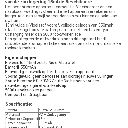
van de zinklegering 15ml de Beschikbare
Het beschikbare apparaat kenmerkt e-Vloeibaarder en een
navulbaar voedingsysteem, die het apparaat verzekeren om
langer te duren terwijl het houden van het binnen de palm van
uw hand.
15ml vulde e-Vloeistof vooraf, volledig geladen van 550mah
staat de ingebouwde batterij samen met een haven type-
Ccharging meer dan 5000 rookwolken toe.
Een geïntegreerde netwerkrol binnen dit apparaat biedt
uitstekende aromaprestaties aan, die consistant aroma in elke
rookwolk maken.
Eigenschappen:
E-vloeistof: 15ml zoute Nic e-Vloeistof
Batterij: 550mAh
Eenvoudig rookwolk op het te activeren apparaat
Vooraf gevuld, geen behoefte aan slordige nieuwe vullingen
Zoute Nicotine 5%, 50MG Zoute Nic binnen voor een
nauwkeurige sigaret-stijl keelklap
5000+-rookwolken per peul.
Compact en Draagbaar
Specificatie:
Grootte
40*26.5*105mm
Materiaal
PC + Zinklegering
E-vloeibare Capaciteit
15ml
Batterijcapaciteit
550mAh
Rolweerstand
1.2Ω Mesh Coil