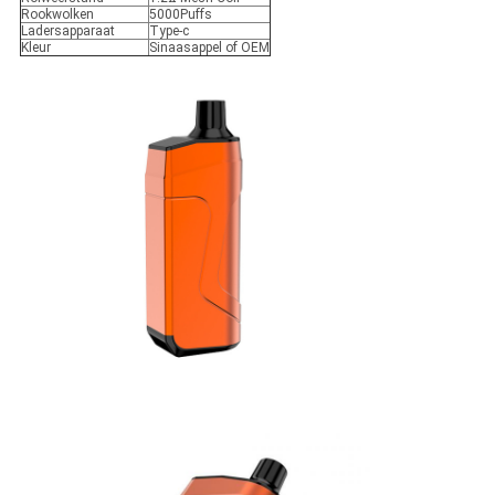
Rookwolken
5000Puffs
Ladersapparaat
Type-c
Kleur
Sinaasappel of OEM