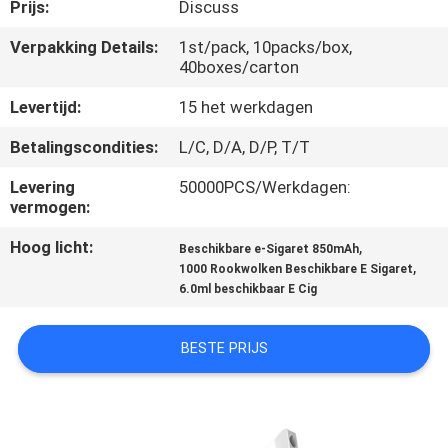
KWALITEITSCONTROLE
Prijs:
Discuss
Verpakking Details:
1st/pack, 10packs/box,
40boxes/carton
VERZOEK
OM
Levertijd:
15 het werkdagen
EEN
Betalingscondities:
L/C, D/A, D/P, T/T
CITAAT
Levering
50000PCS/Werkdagen:
vermogen:
SITEMAP
Hoog licht:
,
Beschikbare e-Sigaret 850mAh
,
1000 Rookwolken Beschikbare E Sigaret
6.0ml beschikbaar E Cig
PRIVACY
POLICY
BESTE PRIJS