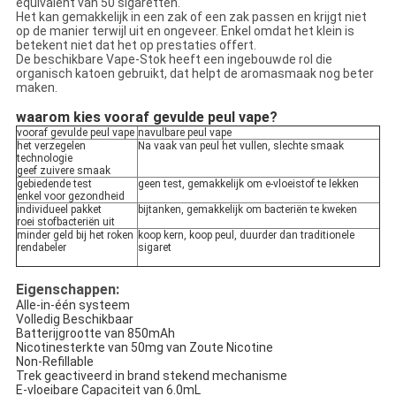
equivalent van 50 sigaretten.
Het kan gemakkelijk in een zak of een zak passen en krijgt niet
op de manier terwijl uit en ongeveer. Enkel omdat het klein is
betekent niet dat het op prestaties offert.
De beschikbare Vape-Stok heeft een ingebouwde rol die
organisch katoen gebruikt, dat helpt de aromasmaak nog beter
maken.
waarom kies vooraf gevulde peul vape?
vooraf gevulde peul vape
navulbare peul vape
het verzegelen
Na vaak van peul het vullen, slechte smaak
technologie
geef zuivere smaak
gebiedende test
geen test, gemakkelijk om e-vloeistof te lekken
enkel voor gezondheid
individueel pakket
bijtanken, gemakkelijk om bacteriën te kweken
roei stofbacteriën uit
minder geld bij het roken
koop kern, koop peul, duurder dan traditionele
rendabeler
sigaret
Eigenschappen:
Alle-in-één systeem
Volledig Beschikbaar
Batterijgrootte van 850mAh
Nicotinesterkte van 50mg van Zoute Nicotine
Non-Refillable
Trek geactiveerd in brand stekend mechanisme
E-vloeibare Capaciteit van 6.0mL