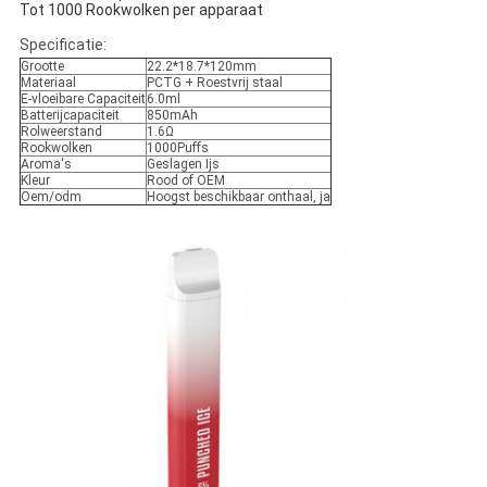
Tot 1000 Rookwolken per apparaat
Specificatie:
Grootte
22.2*18.7*120mm
Materiaal
PCTG + Roestvrij staal
E-vloeibare Capaciteit
6.0ml
Batterijcapaciteit
850mAh
Rolweerstand
1.6Ω
Rookwolken
1000Puffs
Aroma's
Geslagen Ijs
Kleur
Rood of OEM
Oem/odm
Hoogst beschikbaar onthaal, ja