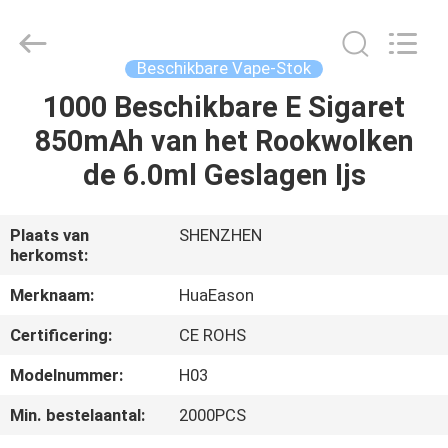
Technology
Co.,
Ltd..
All
Rights
Beschikbare Vape-Stok
Reserved.
Developed
by
1000 Beschikbare E Sigaret
HUIS
ECER
850mAh van het Rookwolken
PRODUCTEN
de 6.0ml Geslagen Ijs
VIDEO'S
Plaats van
SHENZHEN
herkomst:
ONGEVEER
Merknaam:
HuaEason
ONS
Certificering:
CE ROHS
Modelnummer:
H03
FABRIEKSREIS
Min. bestelaantal:
2000PCS