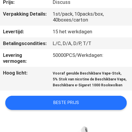
KWALITEITSCONTROLE
Prijs:
Discuss
Verpakking Details:
1st/pack, 10packs/box,
40boxes/carton
VERZOEK
OM
Levertijd:
15 het werkdagen
EEN
Betalingscondities:
L/C, D/A, D/P, T/T
CITAAT
Levering
50000PCS/Werkdagen:
vermogen:
SITEMAP
Hoog licht:
,
Vooraf gevulde Beschikbare Vape-Stok
,
5% Stok van nicotine de Beschikbare Vape
Beschikbare e-Sigaret 1000 Rookwolken
PRIVACY
POLICY
BESTE PRIJS