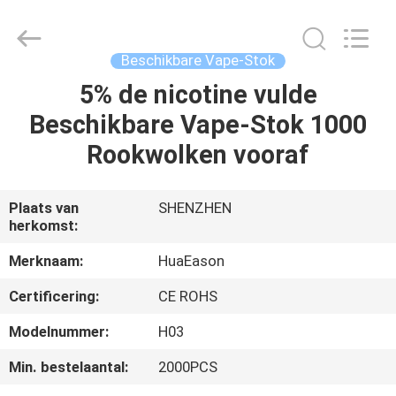
Technology
Co.,
Ltd..
All
Rights
Beschikbare Vape-Stok
Reserved.
Developed
5% de nicotine vulde
HUIS
by
ECER
Beschikbare Vape-Stok 1000
PRODUCTEN
Rookwolken vooraf
VIDEO'S
Plaats van
SHENZHEN
herkomst:
ONGEVEER
Merknaam:
HuaEason
ONS
Certificering:
CE ROHS
Modelnummer:
H03
FABRIEKSREIS
Min. bestelaantal:
2000PCS