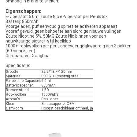
omhoog in brand te steken.
Eigenschappen:
E-vloeistof: 6.0ml zoute Nic e-Vloeistof per Peulstok
Batterij: 850mAh
Voorgeladen, puf eenvoudig op het te activeren apparaat
Vooraf gevuld, geen behoefte aan slordige nieuwe vullingen
Zoute Nicotine 5%, 50MG Zoute Nic binnen voor een
nauwkeurige sigaret-stijl keelklap
1000+-rookwolken per peul, ongeveer gelijkwaardig aan 3 pakken
(60 sigaretten)
Compact en Draagbaar
Specificatie:
Grootte
22.2*18.7*120mm
Materiaal
PCTG + Roestvrij staal
E-vloeibare Capaciteit
6.0ml
Batterijcapaciteit
850mAh
Rolweerstand
1.6Ω
Rookwolken
1000Puffs
Aroma's
Perzikthee
Kleur
Sinaasappel of OEM
Oem/odm
Hoogst beschikbaar onthaal, ja